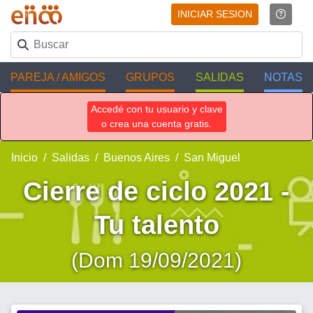
INICIAR SESION
PAREJA / AMIGOS
GRUPOS
SALIDAS
NOTAS
Accedé con tu usuario y clave
o crea una cuenta gratis.
Inicio
Salidas
Buenos Aires
San Miguel
Cierre de ciclo 2021 -
Tu talento
(Dom 19/09/2021)