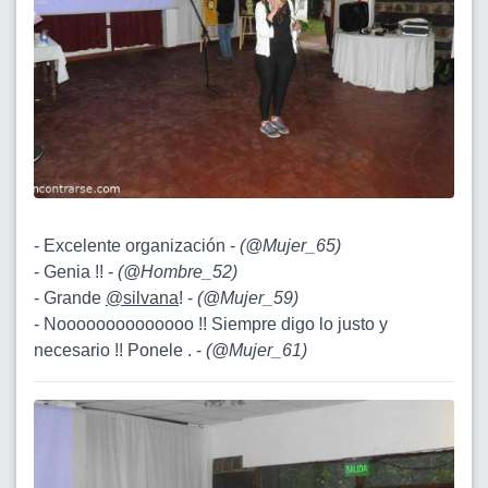
- Excelente organización -
(
@Mujer_65
)
- Genia !! -
(
@Hombre_52
)
- Grande
@silvana
! -
(
@Mujer_59
)
- Noooooooooooooo !! Siempre digo lo justo y
necesario !! Ponele . -
(
@Mujer_61
)