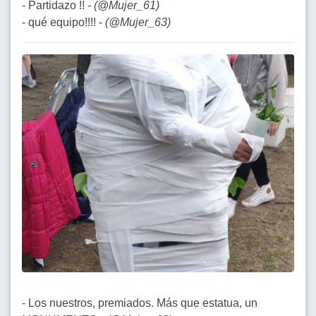
- Partidazo !! -
(
@Mujer_61
)
- qué equipo!!!! -
(
@Mujer_63
)
- Los nuestros, premiados. Más que estatua, un