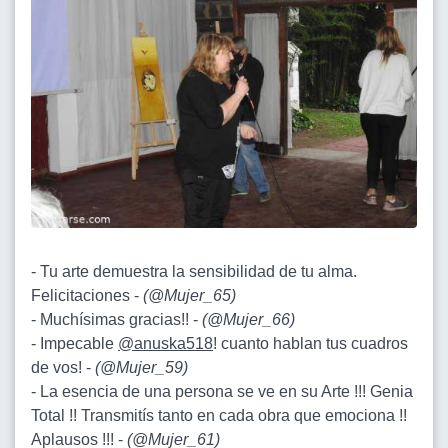
- Tu arte demuestra la sensibilidad de tu alma.
Felicitaciones -
(
@Mujer_65
)
- Muchísimas gracias!! -
(
@Mujer_66
)
- Impecable
@anuska518
! cuanto hablan tus cuadros
de vos! -
(
@Mujer_59
)
- La esencia de una persona se ve en su Arte !!! Genia
Total !! Transmitís tanto en cada obra que emociona !!
Aplausos !!! -
(
@Mujer_61
)