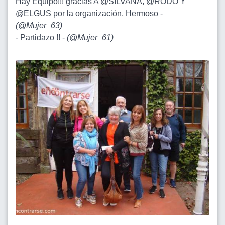
Hay Equipo!!! gracias A
@SILVANA
,
@RODO
Y
@ELGUS
por la organización, Hermoso -
(
@Mujer_63
)
- Partidazo !! -
(
@Mujer_61
)