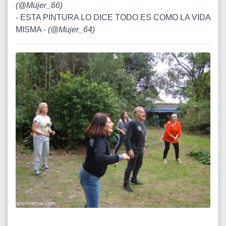
(
@Mujer_66
)
- ESTA PINTURA LO DICE TODO ES COMO LA VIDA
MISMA -
(
@Mujer_64
)