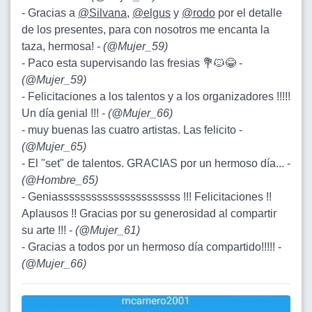
- Gracias a
@Silvana
,
@elgus
y
@rodo
por el detalle
de los presentes, para con nosotros me encanta la
taza, hermosa! -
(
@Mujer_59
)
- Paco esta supervisando las fresias 💐🐱😂 -
(
@Mujer_59
)
- Felicitaciones a los talentos y a los organizadores !!!!!
Un día genial !!! -
(
@Mujer_66
)
- muy buenas las cuatro artistas. Las felicito -
(
@Mujer_65
)
- El "set" de talentos. GRACIAS por un hermoso día... -
(
@Hombre_65
)
- Geniassssssssssssssssssssss !!! Felicitaciones !!
Aplausos !! Gracias por su generosidad al compartir
su arte !!! -
(
@Mujer_61
)
- Gracias a todos por un hermoso día compartido!!!!! -
(
@Mujer_66
)