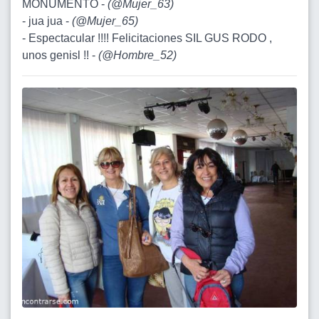
MONUMENTO -
(
@Mujer_63
)
- jua jua -
(
@Mujer_65
)
- Espectacular !!!! Felicitaciones SIL GUS RODO ,
unos genisl !! -
(
@Hombre_52
)