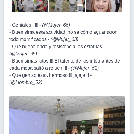
- Geniales !!!!! -
(
@Mujer_66
)
- Buenisima esta actividad! no se cómo aguantaron
todo momificados -
(
@Mujer_63
)
- Qué buena onda y resistencia las estatuas -
(
@Mujer_65
)
- Buenísimas fotos !!! El talento de los integrantes de
cada mesa salió a relucir !!! -
(
@Mujer_61
)
- Que geniso esto, hermoso !!! jajaja !! -
(
@Hombre_52
)