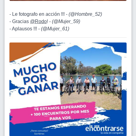
- Le fotografo en acción !!! -
(
@Hombre_52
)
- Gracias
@Rodo
! -
(
@Mujer_59
)
- Aplausos !!! -
(
@Mujer_61
)