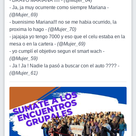
- BRAVO MARIANA !!!!! -
(
@Mujer_64
)
- Ja, ja muy ocurrente como siempre Mariana -
(
@Mujer_69
)
- buenisimo Mariana!!! no se me habia ocurrido, la
proxima lo hago -
(
@Mujer_70
)
- jajajaja yo tengo 7000 y eso que el celu estaba en la
mesa o en la cartera -
(
@Mujer_69
)
- yo cumplí el objetivo segun el smart wach -
(
@Mujer_59
)
- Ja ! Ja ! Nadie la pasó a buscar con el auto ???? -
(
@Mujer_61
)