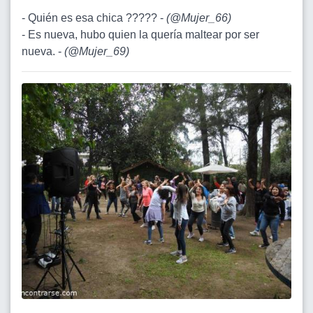
- Quién es esa chica ????? -
(
@Mujer_66
)
- Es nueva, hubo quien la quería maltear por ser
nueva. -
(
@Mujer_69
)