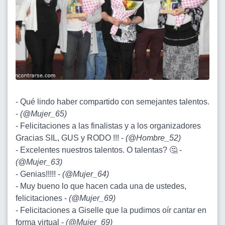
- Qué lindo haber compartido con semejantes talentos.
-
(
@Mujer_65
)
- Felicitaciones a las finalistas y a los organizadores
Gracias SIL, GUS y RODO !!! -
(
@Hombre_52
)
- Excelentes nuestros talentos. O talentas? 🤔 -
(
@Mujer_63
)
- Genias!!!!! -
(
@Mujer_64
)
- Muy bueno lo que hacen cada una de ustedes,
felicitaciones -
(
@Mujer_69
)
- Felicitaciones a Giselle que la pudimos oír cantar en
forma virtual -
(
@Mujer_69
)