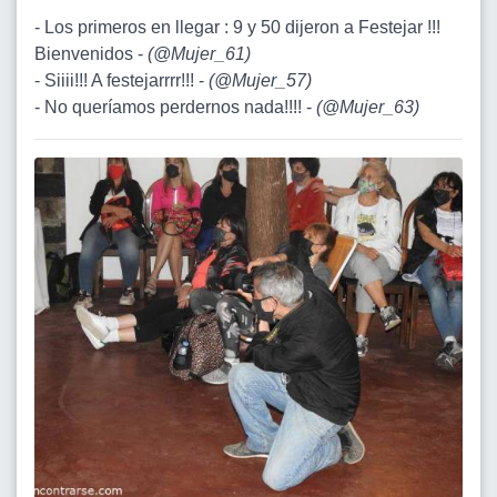
- Los primeros en llegar : 9 y 50 dijeron a Festejar !!!
Bienvenidos -
(
@Mujer_61
)
- Siiii!!! A festejarrrr!!! -
(
@Mujer_57
)
- No queríamos perdernos nada!!!! -
(
@Mujer_63
)