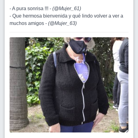
- A pura sonrisa !!! -
(
@Mujer_61
)
- Que hermosa bienvenida y qué lindo volver a ver a
muchos amigos -
(
@Mujer_63
)