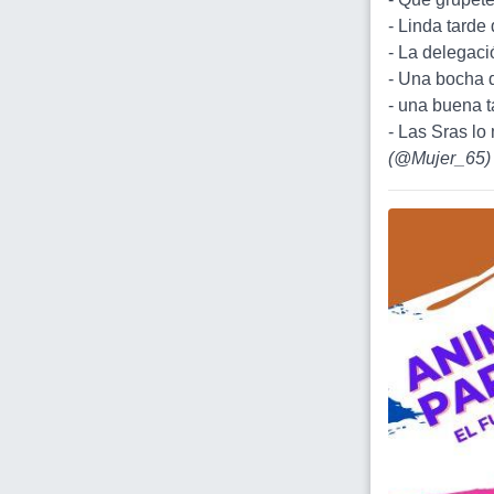
- Linda tard
- La delegac
- Una bocha 
- una buena t
- Las Sras lo
(
@Mujer_65
)