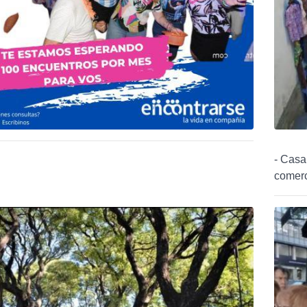
- Casa
comerc