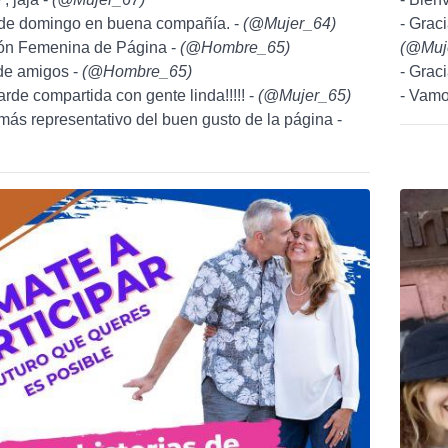
e de domingo en buena compañía. -
(
@Mujer_64
)
- Grac
ión Femenina de Página -
(
@Hombre_65
)
(
@Muj
de amigos -
(
@Hombre_65
)
- Graci
arde compartida con gente linda!!!!! -
(
@Mujer_65
)
- Vamo
 más representativo del buen gusto de la página -