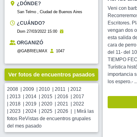
¿DÓNDE?
Veni con barb
San Telmo , Ciudad de Buenos Aires
Recorreremos 
Escritores. 
¿CUÁNDO?
vengan dos o 
Dom 27/03/2022 15:00
esta salida d
ORGANIZÓ
cara de perro
@GABRIELMAX
1047
del 11- del 
TIEMPO FEO
Turística hist
Ver fotos de encuentros pasados
importancia s
los espero.- ..
2008
|
2009
|
2010
|
2011
|
2012
|
2013
|
2014
|
2015
|
2016
|
2017
|
2018
|
2019
|
2020
|
2021
|
2022
|
2023
|
2024
|
2025
|
2026
| |
Mirá las
fotos ReVistas de encuentros grupales
del mes pasado