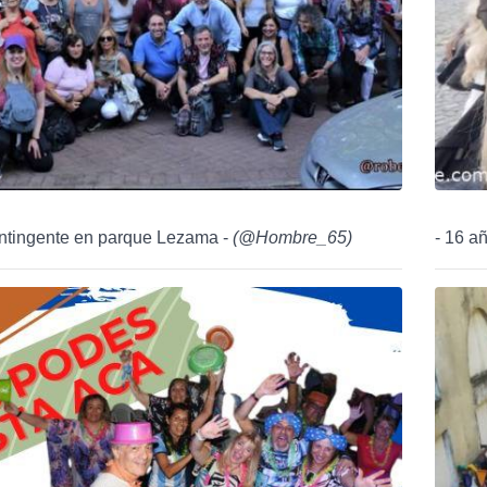
ontingente en parque Lezama -
(
@Hombre_65
)
- 16 añ