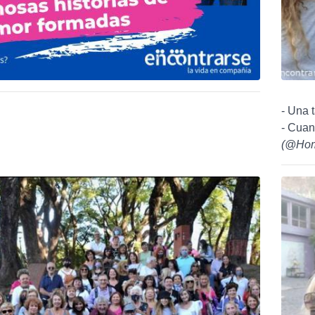
- Una 
- Cuan
(
@Hom