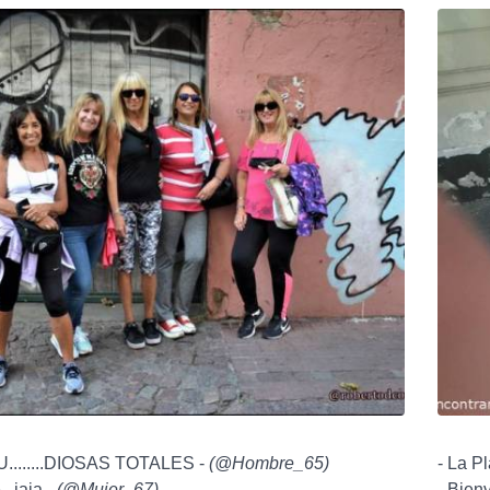
.......DIOSAS TOTALES -
(
@Hombre_65
)
- La Pl
, jaja -
(
@Mujer_67
)
- Bienv