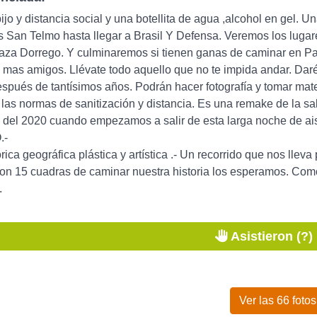
ijo y distancia social y una botellita de agua ,alcohol en gel. 
San Telmo hasta llegar a Brasil Y Defensa. Veremos los lugare
Plaza Dorrego. Y culminaremos si tienen ganas de caminar en 
mas amigos. Llévate todo aquello que no te impida andar. Daré 
espués de tantísimos años. Podrán hacer fotografía y tomar ma
 las normas de sanitización y distancia. Es una remake de la sa
10 del 2020 cuando empezamos a salir de esta larga noche d
.-
órica geográfica plástica y artística .- Un recorrido que nos lleva 
on 15 cuadras de caminar nuestra historia los esperamos. Como 
.
Asistieron (?)
Ver las 66 fotos