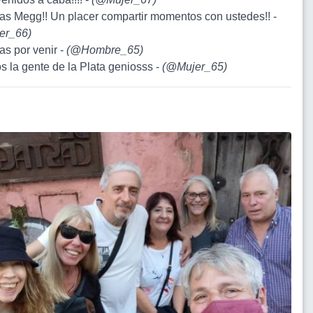
ias Megg!! Un placer compartir momentos con ustedes!! -
er_66
)
as por venir -
(
@Hombre_65
)
s la gente de la Plata geniosss -
(
@Mujer_65
)