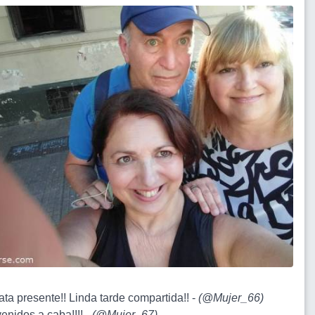
ata presente!! Linda tarde compartida!! -
(
@Mujer_66
)
enidos a caba!!!! -
(
@Mujer_67
)