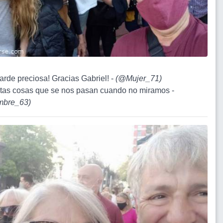
tarde preciosa! Gracias Gabriel! -
(
@Mujer_71
)
tas cosas que se nos pasan cuando no miramos -
bre_63
)