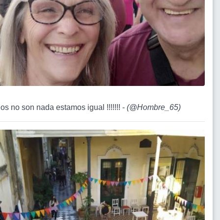
os no son nada estamos igual !!!!!!! -
(
@Hombre_65
)