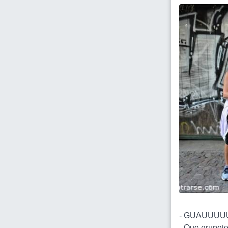
- GUAUUUUU.
- Que grupete 