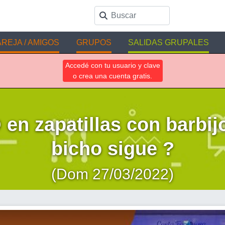
REJA / AMIGOS
GRUPOS
SALIDAS GRUPALES
Accedé con tu usuario y clave
o crea una cuenta gratis.
 zapatillas con barbijo 
bicho sigue ?
(Dom 27/03/2022)