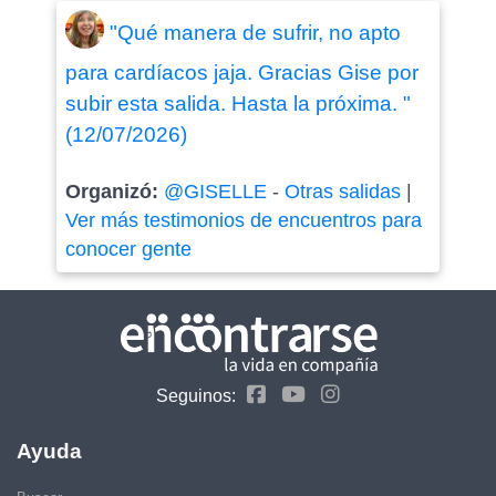
"Qué manera de sufrir, no apto
para cardíacos jaja. Gracias Gise por
subir esta salida. Hasta la próxima. "
(12/07/2026)
Organizó:
@GISELLE
-
Otras salidas
|
Ver más testimonios de encuentros para
conocer gente
Seguinos:
Ayuda