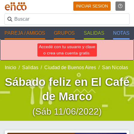
INICIAR SESION
PAREJA / AMIGOS
GRUPOS
SALIDAS
NOTAS
Accedé con tu usuario y clave
o crea una cuenta gratis.
Inicio
Salidas
Ciudad de Buenos Aires
San Nicolas
Sábado feliz en El Café
de Marco
(Sáb 11/06/2022)