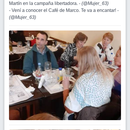
Martín en la campaña libertadora. -
(
@Mujer_63
)
- Vení a conocer el Café de Marco. Te va a encantar! -
(
@Mujer_63
)