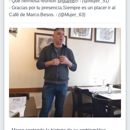
- Que hermosa reunión
@glam8
!!! -
(
@Mujer_51
)
- Gracias por tu presencia.Siempre es un placer ir al
Café de Marco.Besos. -
(
@Mujer_63
)