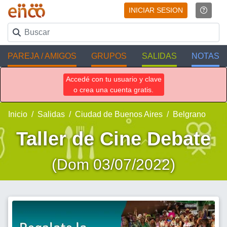
INICIAR SESION
PAREJA / AMIGOS
GRUPOS
SALIDAS
NOTAS
Accedé con tu usuario y clave
o crea una cuenta gratis.
Inicio
Salidas
Ciudad de Buenos Aires
Belgrano
Taller de Cine Debate
(Dom 03/07/2022)