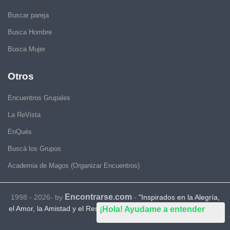
Buscar pareja
Busca Hombre
Busca Mujer
Otros
Encuentros Grupales
La ReVista
EnQués
Buscá los Grupos
Academia de Magos (Organizar Encuentros)
Encontrarse.com
1998 - 2026- by
-
"Inspirados en la Alegría,
el Amor, la Amistad y el Respeto, motivamos a la gente a que sea
¡Hola! Ayudame a entender
feliz."