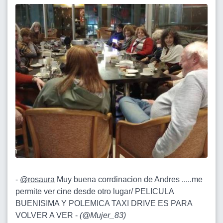
-
@rosaura
Muy buena corrdinacion de Andres .....me
permite ver cine desde otro lugar/ PELICULA
BUENISIMA Y POLEMICA TAXI DRIVE ES PARA
VOLVER A VER -
(
@Mujer_83
)