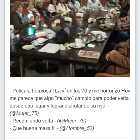
- Película hermosa!! La ví en los 70 y me horrorizó Hoy
me parece que algo "mucho" cambió para poder verla
desde otro lugar y lograr disfrutar de su mje. -
(
@Mujer_75
)
- Recomiendo verla -
(
@Mujer_75
)
- Que buena mesa !!! -
(
@Hombre_52
)