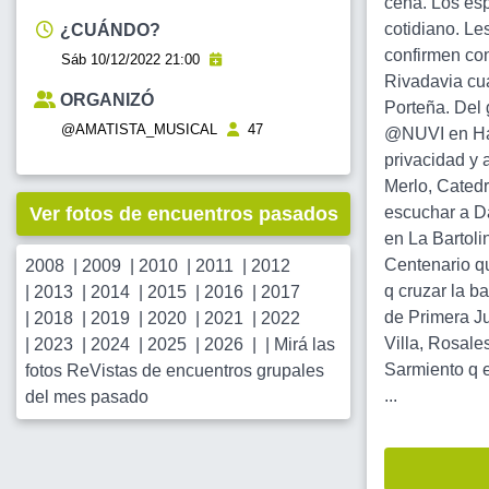
cena. Los esp
cotidiano. Le
¿CUÁNDO?
confirmen co
Sáb 10/12/2022 21:00
Rivadavia cua
ORGANIZÓ
Porteña. Del 
@AMATISTA_MUSICAL
47
@NUVI en Hae
privacidad y 
Merlo, Catedr
Ver fotos de encuentros pasados
escuchar a Da
en La Bartoli
Centenario qu
2008
|
2009
|
2010
|
2011
|
2012
q cruzar la b
|
2013
|
2014
|
2015
|
2016
|
2017
de Primera J
|
2018
|
2019
|
2020
|
2021
|
2022
Villa, Rosale
|
2023
|
2024
|
2025
|
2026
| |
Mirá las
Sarmiento q e
fotos ReVistas de encuentros grupales
...
del mes pasado