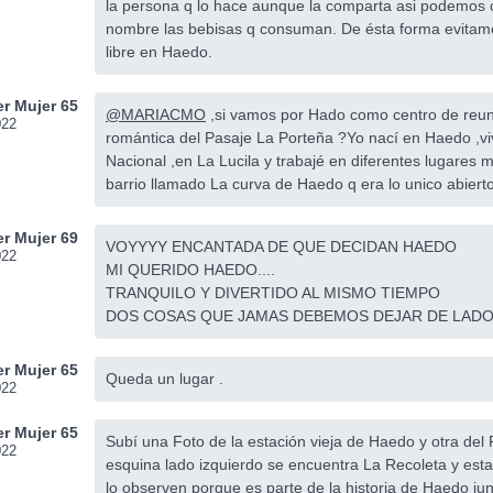
la persona q lo hace aunque la comparta asi podemos 
nombre las bebisas q consuman. De ésta forma evitamo
libre en Haedo.
r Mujer 65
@MARIACMO
,si vamos por Hado como centro de reunió
022
romántica del Pasaje La Porteña ?Yo nací en Haedo ,v
Nacional ,en La Lucila y trabajé en diferentes lugares
barrio llamado La curva de Haedo q era lo unico abierto
r Mujer 69
VOYYYY ENCANTADA DE QUE DECIDAN HAEDO
022
MI QUERIDO HAEDO....
TRANQUILO Y DIVERTIDO AL MISMO TIEMPO
DOS COSAS QUE JAMAS DEBEMOS DEJAR DE LADO
r Mujer 65
Queda un lugar .
022
r Mujer 65
Subí una Foto de la estación vieja de Haedo y otra del 
022
esquina lado izquierdo se encuentra La Recoleta y est
lo observen porque es parte de la historia de Haedo junt