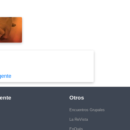
gente
ente
Otros
Encuentros Grupales
La ReVista
EnQués