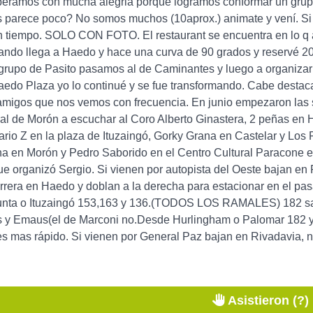
eramos con mucha alegria porque logramos conformar un grupo 
s parece poco? No somos muchos (10aprox.) animate y vení. Si
n tiempo. SOLO CON FOTO. El restaurant se encuentra en lo q 
ndo llega a Haedo y hace una curva de 90 grados y reservé 20 l
grupo de Pasito pasamos al de Caminantes y luego a organizar
do Plaza yo lo continué y se fue transformando. Cabe destaca
amigos que nos vemos con frecuencia. En junio empezaron las sa
al de Morón a escuchar al Coro Alberto Ginastera, 2 peñas en H
rio Z en la plaza de Ituzaingó, Gorky Grana en Castelar y Los R
na en Morón y Pedro Saborido en el Centro Cultural Paracone 
e organizó Sergio. Si vienen por autopista del Oeste bajan en 
arrera en Haedo y doblan a la derecha para estacionar en el pa
unta o Ituzaingó 153,163 y 136.(TODOS LOS RAMALES) 182 sale
s y Emaus(el de Marconi no.Desde Hurlingham o Palomar 182 y 3
s mas rápido. Si vienen por General Paz bajan en Rivadavia, 
Asistieron (?)