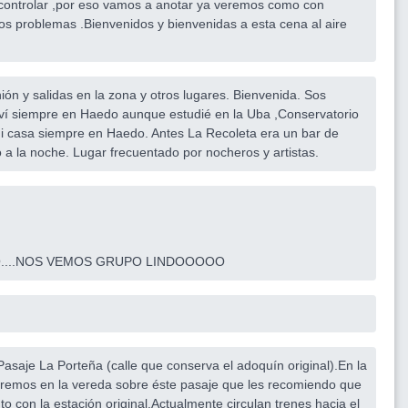
controlar ,por eso vamos a anotar ya veremos como con
s problemas .Bienvenidos y bienvenidas a esta cena al aire
n y salidas en la zona y otros lugares. Bienvenida. Sos
iví siempre en Haedo aunque estudié en la Uba ,Conservatorio
 mi casa siempre en Haedo. Antes La Recoleta era un bar de
 a la noche. Lugar frecuentado por nocheros y artistas.
....NOS VEMOS GRUPO LINDOOOOO
Pasaje La Porteña (calle que conserva el adoquín original).En la
aremos en la vereda sobre éste pasaje que les recomiendo que
o con la estación original.Actualmente circulan trenes hacia el