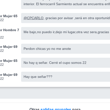
interior. El ferrocarril Sarmiento actual se encuentra en
r Mujer 65
@CPCARLO
, gracias por avisar ,será en otra oportunid
022
r Hombre 7
Me bajo,no puedo ir,dejo mi lugar,otra vez sera,gracias
022
r Mujer 69
Perdon chicas yo no me anote
022
r Mujer 65
No hay q señar. Cerré el cupo somos 22
022
r Mujer 69
Hay que señar???
022
Otras
salidas grupales
para