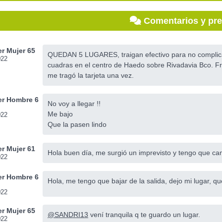
Comentarios y pr
r Mujer 65
QUEDAN 5 LUGARES, traigan efectivo para no complicarn
022
cuadras en el centro de Haedo sobre Rivadavia Bco. Fr
me tragó la tarjeta una vez.
r Hombre 6
No voy a llegar !!
Me bajo
022
Que la pasen lindo
r Mujer 61
Hola buen día, me surgió un imprevisto y tengo que ca
022
r Hombre 6
Hola, me tengo que bajar de la salida, dejo mi lugar, qu
022
r Mujer 65
@SANDRI13
vení tranquila q te guardo un lugar.
022