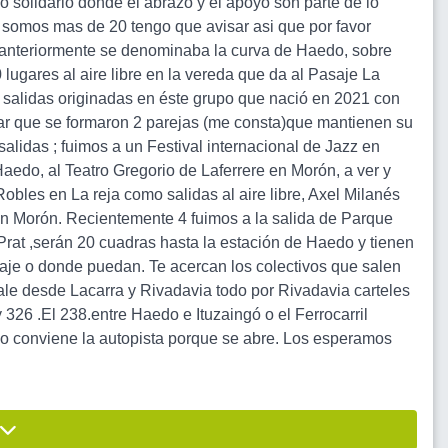
solidario donde el abrazo y el apoyo son parte de lo
 somos mas de 20 tengo que avisar asi que por favor
anteriormente se denominaba la curva de Haedo, sobre
ugares al aire libre en la vereda que da al Pasaje La
 salidas originadas en éste grupo que nació en 2021 con
r que se formaron 2 parejas (me consta)que mantienen su
lidas ; fuimos a un Festival internacional de Jazz en
aedo, al Teatro Gregorio de Laferrere en Morón, a ver y
obles en La reja como salidas al aire libre, Axel Milanés
en Morón. Recientemente 4 fuimos a la salida de Parque
Prat ,serán 20 cuadras hasta la estación de Haedo y tienen
saje o donde puedan. Te acercan los colectivos que salen
 desde Lacarra y Rivadavia todo por Rivadavia carteles
26 .El 238.entre Haedo e Ituzaingó o el Ferrocarril
no conviene la autopista porque se abre. Los esperamos