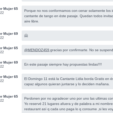
r Mujer 65
Porque no nos conformamos con cenar solamente los inv
022
cantante de tango en éste pasaje. Quedan todos invitados
aire libre.
r Mujer 69
🤗
022
r Mujer 65
@MENDOZ459
,gracias por confirmarte. No se suspende
022
r Mujer 69
En este pasaje siempre hay propuestas lindas!!!!
022
r Mujer 65
El Domingo 11 está la Cantante Lidia borda Gratis en é
022
capaz algunos quieran juntarse y lo deciden mañana.
r Mujer 65
Perdonen por no agradecer uno por uno las ultimas co
022
Yo reservé 21 lugares afuera y de palabra a mi nombre
restaurant así q cada uno paga lo q consume ,si les v