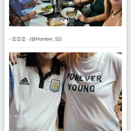
- 👏👏👏 -
(
@Hombre_52
)