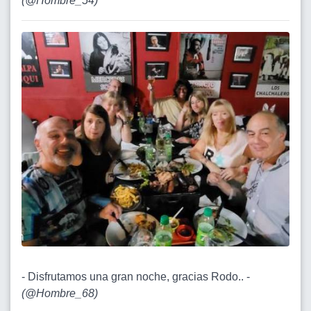
(
@Hombre_54
)
- Disfrutamos una gran noche, gracias Rodo.. -
(
@Hombre_68
)