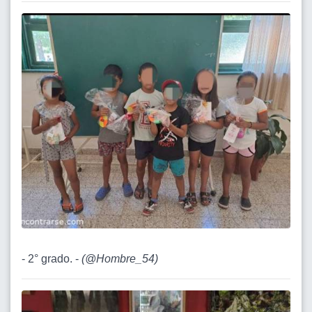
- 2° grado. -
(
@Hombre_54
)