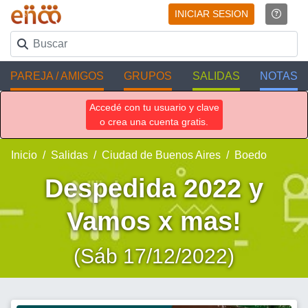
INICIAR SESION
PAREJA / AMIGOS
GRUPOS
SALIDAS
NOTAS
Accedé con tu usuario y clave
o crea una cuenta gratis.
Inicio
Salidas
Ciudad de Buenos Aires
Boedo
Despedida 2022 y
Vamos x mas!
(Sáb 17/12/2022)