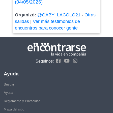
(04/05/2026)
Organizó:
@GABY_LACOLO21
-
Otras
salidas
|
Ver más testimonios de
encuentros para conocer gente
Seguinos:
Ayuda
Buscar
Ayuda
Reglamento y Privacidad
Mapa del sitio