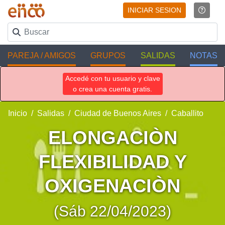
INICIAR SESION
PAREJA / AMIGOS
GRUPOS
SALIDAS
NOTAS
Accedé con tu usuario y clave
o crea una cuenta gratis.
Inicio
Salidas
Ciudad de Buenos Aires
Caballito
ELONGACIÒN
FLEXIBILIDAD Y
OXIGENACIÒN
(Sáb 22/04/2023)