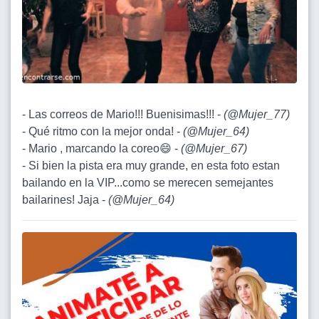
- Las correos de Mario!!! Buenisimas!!! -
(
@Mujer_77
)
- Qué ritmo con la mejor onda! -
(
@Mujer_64
)
- Mario , marcando la coreo😄 -
(
@Mujer_67
)
- Si bien la pista era muy grande, en esta foto estan
bailando en la VIP...como se merecen semejantes
bailarines! Jaja -
(
@Mujer_64
)