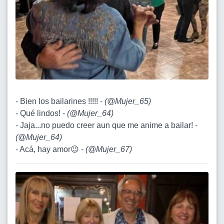
- Bien los bailarines !!!!! -
(
@Mujer_65
)
- Qué lindos! -
(
@Mujer_64
)
- Jaja...no puedo creer aun que me anime a bailar! -
(
@Mujer_64
)
- Acá, hay amor😉 -
(
@Mujer_67
)