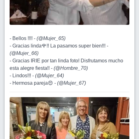
- Bellos !!!! -
(
@Mujer_65
)
- Gracias linda🌹!! La pasamos super bien!!! -
(
@Mujer_66
)
- Gracias IRIE por tan linda foto! Disfrutamos mucho
esta alegre fiesta!! -
(
@Hombre_70
)
- Lindos!!! -
(
@Mujer_64
)
- Hermosa pareja😍 -
(
@Mujer_67
)