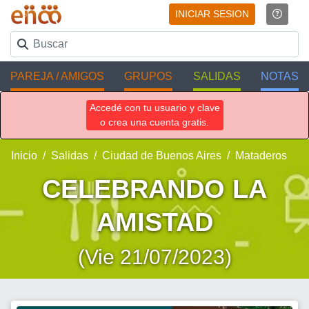
INICIAR SESION
PAREJA / AMIGOS
GRUPOS
SALIDAS
NOTAS
Accedé con tu usuario y clave
o crea una cuenta gratis.
Inicio
Salidas
Ciudad de Buenos Aires
Mataderos
CELEBRANDO LA
AMISTAD
(Vie 21/07/2023)