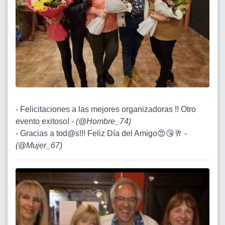
- Felicitaciones a las mejores organizadoras !! Otro
evento exitoso! -
(
@Hombre_74
)
- Gracias a tod@s!!! Feliz Día del Amigo😍😘🥂 -
(
@Mujer_67
)