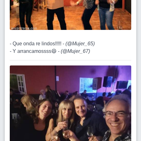
- Que onda re lindos!!!!! -
(
@Mujer_65
)
- Y arrancamossss😄 -
(
@Mujer_67
)