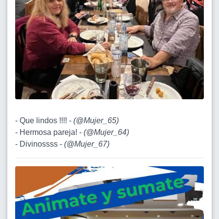
- Que lindos !!!! -
(
@Mujer_65
)
- Hermosa pareja! -
(
@Mujer_64
)
- Divinossss -
(
@Mujer_67
)