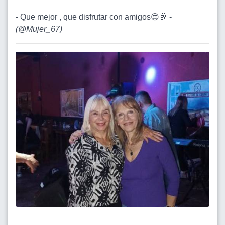
- Que mejor , que disfrutar con amigos😍🥂 -
(
@Mujer_67
)