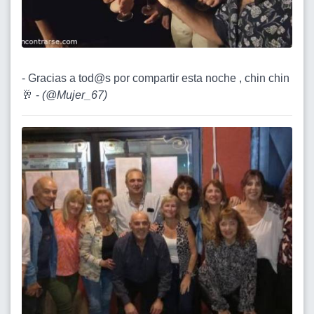
- Gracias a tod@s por compartir esta noche , chin chin
🥂 -
(
@Mujer_67
)