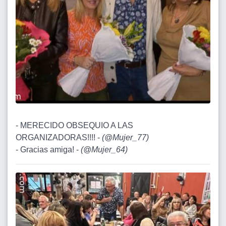
- MERECIDO OBSEQUIO A LAS
ORGANIZADORAS!!!! -
(
@Mujer_77
)
- Gracias amiga! -
(
@Mujer_64
)