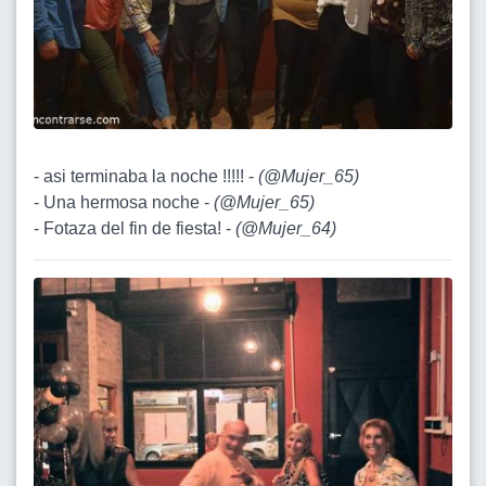
- asi terminaba la noche !!!!! -
(
@Mujer_65
)
- Una hermosa noche -
(
@Mujer_65
)
- Fotaza del fin de fiesta! -
(
@Mujer_64
)