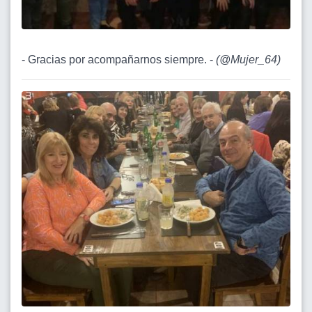
- Gracias por acompañarnos siempre. -
(
@Mujer_64
)