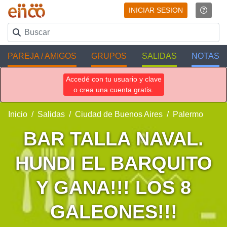
INICIAR SESION
PAREJA / AMIGOS
GRUPOS
SALIDAS
NOTAS
Accedé con tu usuario y clave
o crea una cuenta gratis.
Inicio
Salidas
Ciudad de Buenos Aires
Palermo
BAR TALLA NAVAL.
HUNDI EL BARQUITO
Y GANA!!! LOS 8
GALEONES!!!