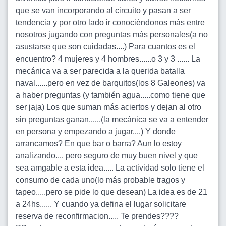
que se van incorporando al circuito y pasan a ser
tendencia y por otro lado ir conociéndonos más entre
nosotros jugando con preguntas más personales(a no
asustarse que son cuidadas....) Para cuantos es el
encuentro? 4 mujeres y 4 hombres......o 3 y 3 ...... La
mecánica va a ser parecida a la querida batalla
naval......pero en vez de barquitos(los 8 Galeones) va
a haber preguntas (y también agua.....como tiene que
ser jaja) Los que suman más aciertos y dejan al otro
sin preguntas ganan......(la mecánica se va a entender
en persona y empezando a jugar....) Y donde
arrancamos? En que bar o barra? Aun lo estoy
analizando.... pero seguro de muy buen nivel y que
sea amgable a esta idea..... La actividad solo tiene el
consumo de cada uno(lo más probable tragos y
tapeo.....pero se pide lo que desean) La idea es de 21
a 24hs...... Y cuando ya defina el lugar solicitare
reserva de reconfirmacion..... Te prendes????