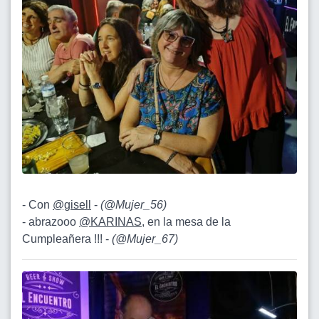
- Con
@gisell
-
(
@Mujer_56
)
- abrazooo
@KARINAS
, en la mesa de la
Cumpleañera !!! -
(
@Mujer_67
)