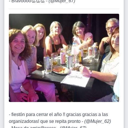
- Bravoooo👏👏👏 -
(
@Mujer_67
)
- fiestón para cerrar el año !! gracias gracias a las
organizadoras! que se repita pronto -
(
@Mujer_62
)