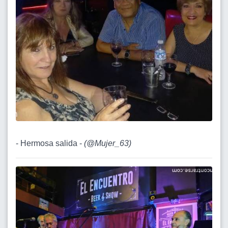
- Hermosa salida -
(
@Mujer_63
)