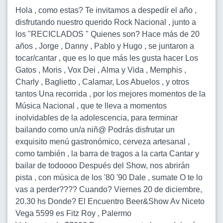
Hola , como estas? Te invitamos a despedír el año ,
disfrutando nuestro querido Rock Nacional , junto a
los "RECICLADOS " Quienes son? Hace más de 20
años , Jorge , Danny , Pablo y Hugo , se juntaron a
tocar/cantar , que es lo que más les gusta hacer Los
Gatos , Moris , Vox Dei , Alma y Vida , Memphis ,
Charly , Baglietto , Calamar, Los Abuelos , y otros
tantos Una recorrida , por los mejores momentos de la
Música Nacional , que te lleva a momentos
inolvidables de la adolescencia, para terminar
bailando como un/a niñ@ Podrás disfrutar un
exquisito menú gastronómico, cerveza artesanal ,
como también , la barra de tragos a la carta Cantar y
bailar de todoooo Después del Show, nos abrirán
pista , con música de los '80 '90 Dale , sumate O te lo
vas a perder???? Cuando? Viernes 20 de diciembre,
20.30 hs Donde? El Encuentro Beer&Show Av Niceto
Vega 5599 es Fitz Roy , Palermo