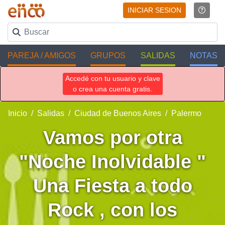
INICIAR SESION
PAREJA / AMIGOS
GRUPOS
SALIDAS
NOTAS
Accedé con tu usuario y clave
o crea una cuenta gratis.
Inicio
Salidas
Ciudad de Buenos Aires
Palermo
Vamos por otra
"Noche Inolvidable "
Una Fiesta a todo
Rock , con los