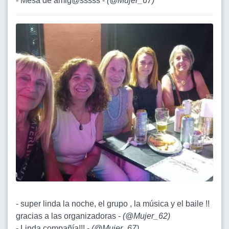
- Mesa de amig@sssss -
(
@Mujer_67
)
- super linda la noche, el grupo , la música y el baile !!
gracias a las organizadoras -
(
@Mujer_62
)
- Linda compañía!!! -
(
@Mujer_67
)