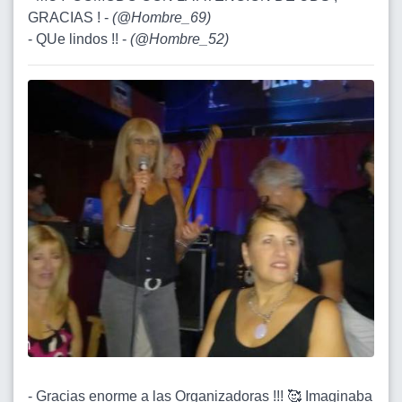
GRACIAS ! -
(
@Hombre_69
)
- QUe lindos !! -
(
@Hombre_52
)
- Gracias enorme a las Organizadoras !!! 🥰 Imaginaba