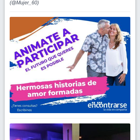
(
@Mujer_60
)