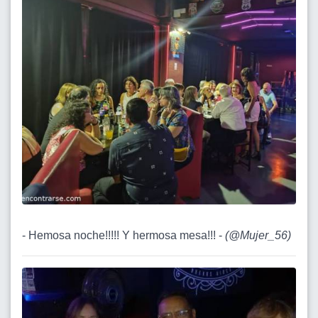
- Hemosa noche!!!!! Y hermosa mesa!!! -
(
@Mujer_56
)