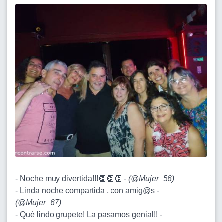
- Noche muy divertida!!!👏👏👏 -
(
@Mujer_56
)
- Linda noche compartida , con amig@s -
(
@Mujer_67
)
- Qué lindo grupete! La pasamos genial!! -