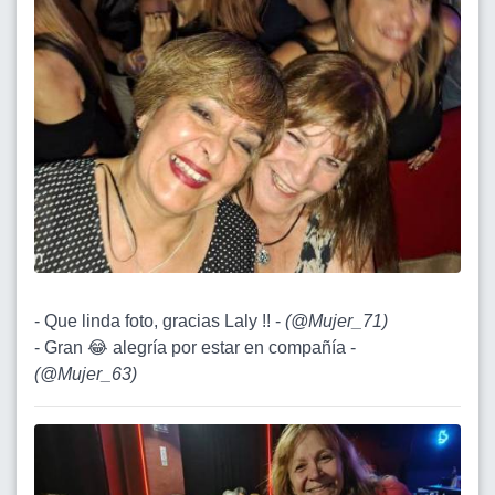
- Que linda foto, gracias Laly !! -
(
@Mujer_71
)
- Gran 😂 alegría por estar en compañía -
(
@Mujer_63
)