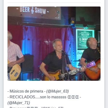
- Músicos de primera -
(
@Mujer_63
)
- RECICLADOS.....son lo masssss 👏👏👏 -
(
@Mujer_71
)