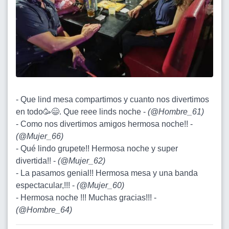
- Que lind mesa compartimos y cuanto nos divertimos
en todo🥳😄. Que reee linds noche -
(
@Hombre_61
)
- Como nos divertimos amigos hermosa noche!! -
(
@Mujer_66
)
- Qué lindo grupete!! Hermosa noche y super
divertida!! -
(
@Mujer_62
)
- La pasamos genial!! Hermosa mesa y una banda
espectacular,!!! -
(
@Mujer_60
)
- Hermosa noche !!! Muchas gracias!!! -
(
@Hombre_64
)