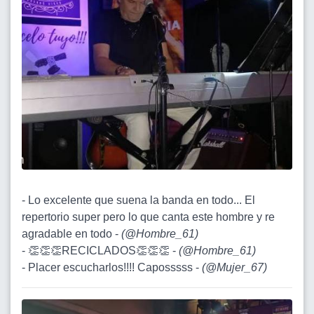
- Lo excelente que suena la banda en todo... El
repertorio super pero lo que canta este hombre y re
agradable en todo -
(
@Hombre_61
)
- 👏👏👏RECICLADOS👏👏👏 -
(
@Hombre_61
)
- Placer escucharlos!!!! Caposssss -
(
@Mujer_67
)