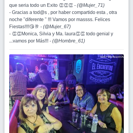
que seria todo un Exito 👏👏👏 -
(
@Mujer_71
)
- Gracias a tod@s , por haber compartido esta , otra
noche "diferente " !!! Vamos por massss. Felices
Fiestas!!!!😘🥂 -
(
@Mujer_67
)
- 👏👏Monica, Silvia y Ma. laura👏👏 todo genial y
...vamos por Más!!! -
(
@Hombre_61
)