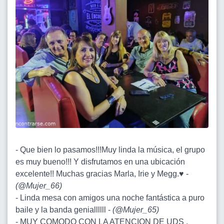
- Que bien lo pasamos!!!Muy linda la música, el grupo
es muy bueno!!! Y disfrutamos en una ubicación
excelente!! Muchas gracias Marla, Irie y Megg.♥️ -
(
@Mujer_66
)
- Linda mesa con amigos una noche fantástica a puro
baile y la banda geniallllll -
(
@Mujer_65
)
- MUY COMODO CON LA ATENCION DE UDS ,