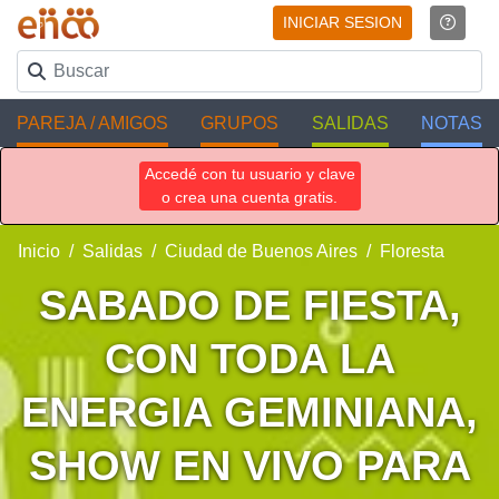
INICIAR SESION
PAREJA / AMIGOS
GRUPOS
SALIDAS
NOTAS
Accedé con tu usuario y clave
o crea una cuenta gratis.
Inicio
Salidas
Ciudad de Buenos Aires
Floresta
SABADO DE FIESTA,
CON TODA LA
ENERGIA GEMINIANA,
SHOW EN VIVO PARA