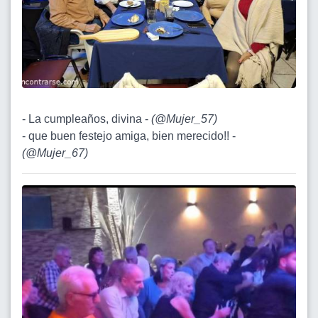
- La cumpleaños, divina -
(
@Mujer_57
)
- que buen festejo amiga, bien merecido!! -
(
@Mujer_67
)