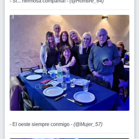
- Si... hermosa compañía! -
(
@Hombre_64
)
- El oeste siempre conmigo -
(
@Mujer_57
)