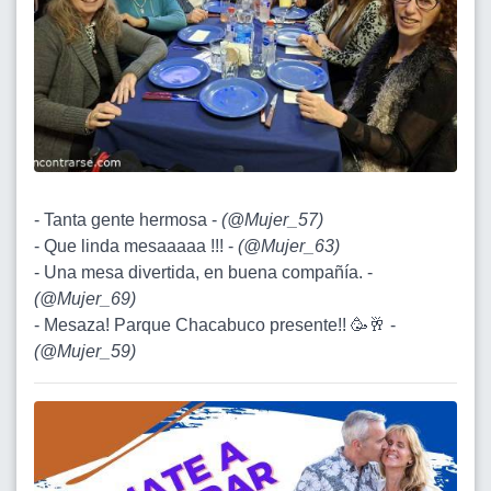
- Tanta gente hermosa -
(
@Mujer_57
)
- Que linda mesaaaaa !!! -
(
@Mujer_63
)
- Una mesa divertida, en buena compañía. -
(
@Mujer_69
)
- Mesaza! Parque Chacabuco presente!! 🥳🥂 -
(
@Mujer_59
)