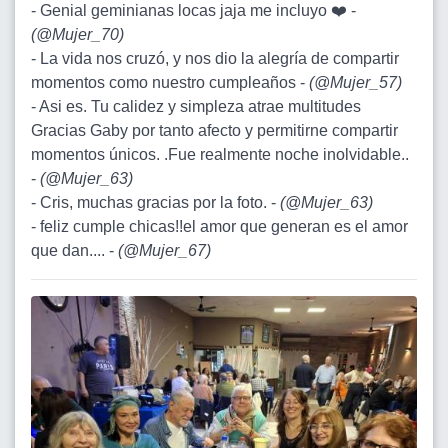
- Genial geminianas locas jaja me incluyo ❤️ -
(
@Mujer_70
)
- La vida nos cruzó, y nos dio la alegría de compartir
momentos como nuestro cumpleaños -
(
@Mujer_57
)
- Asi es. Tu calidez y simpleza atrae multitudes
Gracias Gaby por tanto afecto y permitirne compartir
momentos únicos. .Fue realmente noche inolvidable..
-
(
@Mujer_63
)
- Cris, muchas gracias por la foto. -
(
@Mujer_63
)
- feliz cumple chicas!!el amor que generan es el amor
que dan.... -
(
@Mujer_67
)