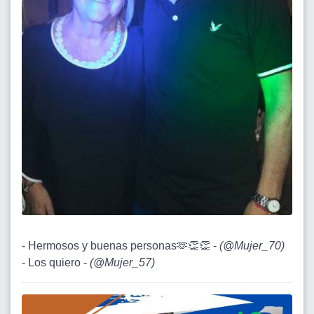
- Hermosos y buenas personas🫶👏👏 -
(
@Mujer_70
)
- Los quiero -
(
@Mujer_57
)