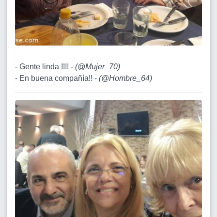
- Gente linda !!!! -
(
@Mujer_70
)
- En buena compañía!! -
(
@Hombre_64
)