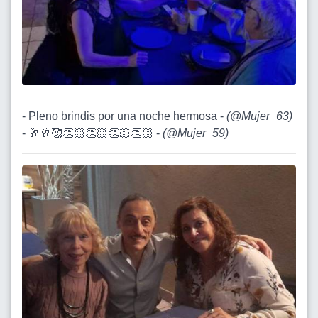
- Pleno brindis por una noche hermosa -
(
@Mujer_63
)
- 🥂🥂🥰👏🏻👏🏻👏🏻👏🏻 -
(
@Mujer_59
)