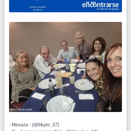
- Mesaza -
(
@Mujer_57
)