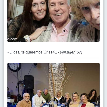
- Diosa, te queremos Cris141 -
(
@Mujer_57
)