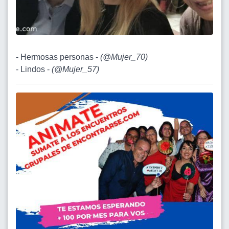
- Hermosas personas -
(
@Mujer_70
)
- Lindos -
(
@Mujer_57
)