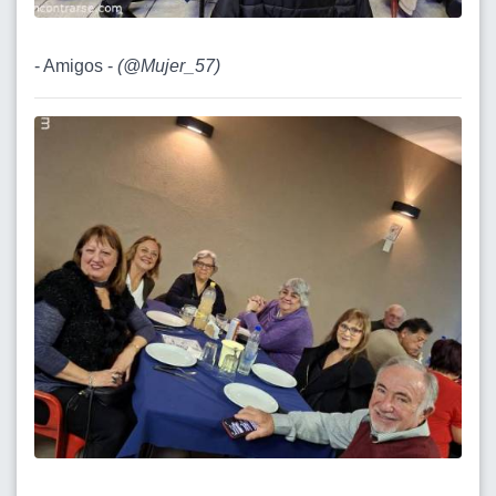
- Amigos -
(
@Mujer_57
)