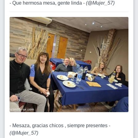
- Que hermosa mesa, gente linda -
(
@Mujer_57
)
- Mesaza, gracias chicos , siempre presentes -
(
@Mujer_57
)