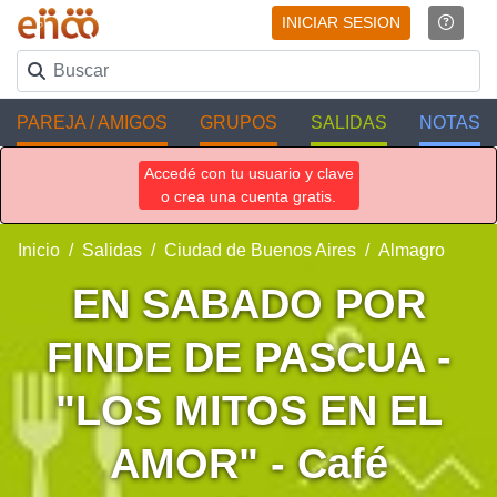
INICIAR SESION
PAREJA / AMIGOS
GRUPOS
SALIDAS
NOTAS
Accedé con tu usuario y clave
o crea una cuenta gratis.
Inicio
Salidas
Ciudad de Buenos Aires
Almagro
EN SABADO POR
FINDE DE PASCUA -
"LOS MITOS EN EL
AMOR" - Café