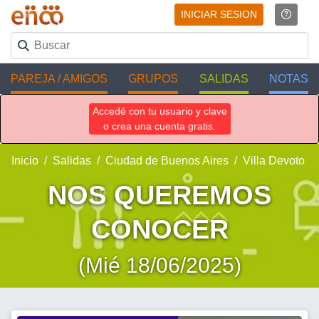
INICIAR SESION
PAREJA / AMIGOS
GRUPOS
SALIDAS
NOTAS
Accedé con tu usuario y clave
o crea una cuenta gratis.
Inicio
Salidas
Ciudad de Buenos Aires
Villa Devoto
NOS QUEREMOS
CONOCER
(Mié 18/06/2025)