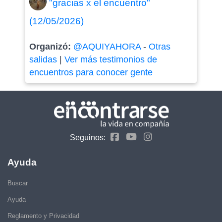
"gracias x el encuentro"
(12/05/2026)
Organizó:
@AQUIYAHORA
-
Otras
salidas
|
Ver más testimonios de
encuentros para conocer gente
Seguinos:
Ayuda
Buscar
Ayuda
Reglamento y Privacidad