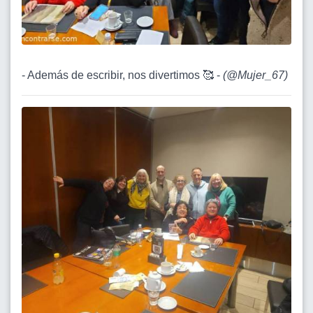
- Además de escribir, nos divertimos 🥰 -
(
@Mujer_67
)