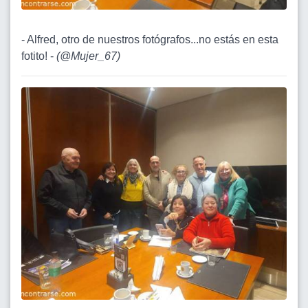
- Alfred, otro de nuestros fotógrafos...no estás en esta
fotito! -
(
@Mujer_67
)