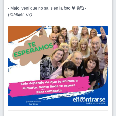
- Majo, vení que no salis en la foto!💗🤗🥰 -
(
@Mujer_67
)