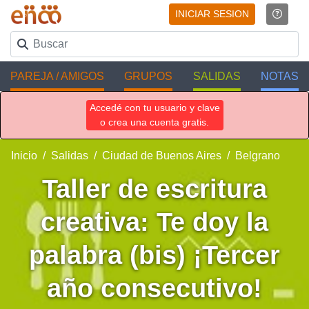
INICIAR SESION
PAREJA / AMIGOS
GRUPOS
SALIDAS
NOTAS
Accedé con tu usuario y clave
o crea una cuenta gratis.
Inicio
Salidas
Ciudad de Buenos Aires
Belgrano
Taller de escritura
creativa: Te doy la
palabra (bis) ¡Tercer
año consecutivo!