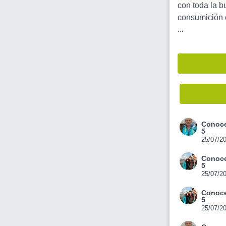
con toda la b
consumición e
...
Conoce
5
25/07/2
Conoce
5
25/07/2
Conoce
5
25/07/2