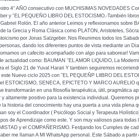
uestro 4° AÑO consecutivo con MUCHISIMAS NOVEDADES Con a
eber y "EL PEQUEÑO LIBRO DEL ESTOCISMO.-También libros
 Gabriel Rolón. El año anterior Leimos y reflexionamos sobre 
s de la Grecia y Roma Clásica como PLATON, Aristoteles, Sócra
toicismo por Jonas Salzgeber. Nos Reunimos todos los Sabados 
 personas, dando los diferentes puntos de vista mediante un Dia
tomamos un cafecito acompañado con algo para saborear! Vamos
de actualidad como: BAUMAN "EL AMOR LIQUIDO, La Modernid
a el Siglo 21 de Yuval Harari Y tambien seguiremos recorriend
este Nuevo ciclo 2025 con "EL PEQUEÑP LIIBRO DEL ESTOICI
a del ESTOICISMO, SENECA, EPICTETO Y MARCO AURELIO que 
 transformarán en una filosofía terapéutica, útil, pragmática ap
 y altamente positivo para la existencia individual. Queremos p
la historia del conocimiento hay una puerta a una vida plena 
man soy el Coordinador ( Psicólogo Social y Terapeuta Holísti
upos de Aprendizaje como este. Y son muy valiosos para todas 
AMISTAD y el COMPAÑERISMO. Festjando los Cumples de cada
aber me llaman A MI WhatsApp personal. Este Sábado a partir de