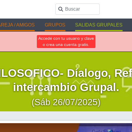
REJA / AMIGOS
GRUPOS
SALIDAS GRUPALES
Accedé con tu usuario y clave
o crea una cuenta gratis.
LOSOFICO- Díalogo, Ref
intercambio Grupal.
(Sáb 26/07/2025)