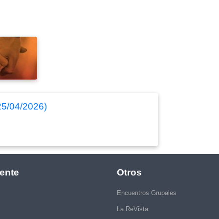
25/04/2026)
ente
Otros
Encuentros Grupales
La ReVista