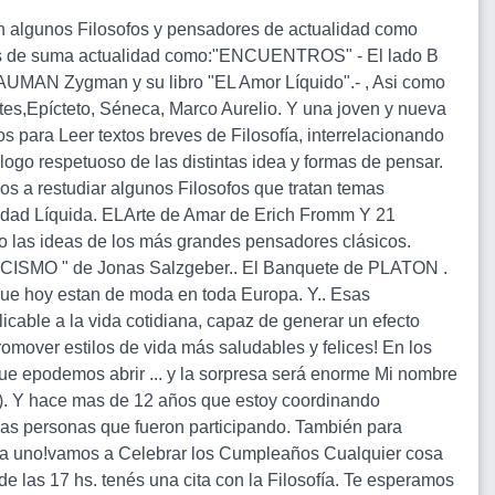
lgunos Filosofos y pensadores de actualidad como
 de suma actualidad como:"ENCUENTROS" - El lado B
BAUMAN Zygman y su libro "EL Amor Líquido".- , Asi como
tes,Epícteto, Séneca, Marco Aurelio. Y una joven y nueva
para Leer textos breves de Filosofía, interrelacionando
logo respetuoso de las distintas idea y formas de pensar.
 a restudiar algunos Filosofos que tratan temas
ad Líquida. ELArte de Amar de Erich Fromm Y 21
o las ideas de los más grandes pensadores clásicos.
SMO " de Jonas Salzgeber.. El Banquete de PLATON .
hoy estan de moda en toda Europa. Y.. Esas
licable a la vida cotidiana, capaz de generar un efecto
romover estilos de vida más saludables y felices! En los
que epodemos abrir ... y la sorpresa será enorme Mi nombre
co). Y hace mas de 12 años que estoy coordinando
las personas que fueron participando. También para
 uno!vamos a Celebrar los Cumpleaños Cualquier cosa
 las 17 hs. tenés una cita con la Filosofía. Te esperamos