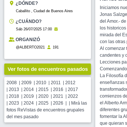
¿DÓNDE?
Iniciamos n
Caballito , Ciudad de Buenos Aires
Jonas Salzg
del Amor.- de
¿CUÁNDO?
los historico
Sáb 26/07/2025 17:00
mirada del Es
ORGANIZÓ
con las otras
@ALBERTO2021
191
Al comenzar 
candentes y 
Lecciones par
Ver fotos de encuentros pasados
Comenzando 
La Filosofí
enseñanzas se
2008
|
2009
|
2010
|
2011
|
2012
transformador
|
2013
|
2014
|
2015
|
2016
|
2017
comienzos de 
|
2018
|
2019
|
2020
|
2021
|
2022
el Alberto Ar
|
2023
|
2024
|
2025
|
2026
| |
Mirá las
diferentes gr
fotos ReVistas de encuentros grupales
fomentar la 
del mes pasado
que quieran s