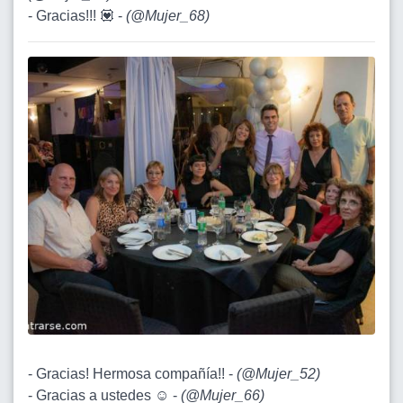
- Gracias!!! 💟 -
(
@Mujer_68
)
- Gracias! Hermosa compañía!! -
(
@Mujer_52
)
- Gracias a ustedes ☺️ -
(
@Mujer_66
)