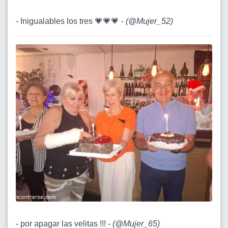
- Inigualables los tres 💗💗💗 -
(
@Mujer_52
)
- por apagar las velitas !!! -
(
@Mujer_65
)