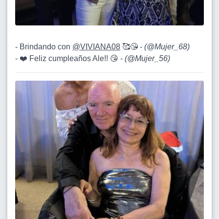
- Brindando con
@VIVIANA08
🥰😘 -
(
@Mujer_68
)
- ❤️ Feliz cumpleaños Ale!! 😘 -
(
@Mujer_56
)