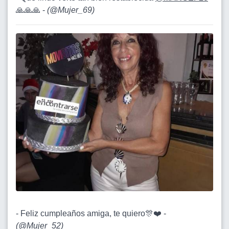
🙏🙏🙏 -
(
@Mujer_69
)
- Feliz cumpleaños amiga, te quiero🎊❤️ -
(
@Mujer_52
)