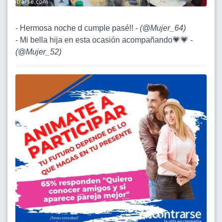
- Hermosa noche d cumple pasé!! -
(
@Mujer_64
)
- Mi bella hija en esta ocasión acompañando💗💗 -
(
@Mujer_52
)