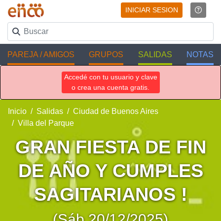
INICIAR SESION
PAREJA / AMIGOS
GRUPOS
SALIDAS
NOTAS
Accedé con tu usuario y clave
o crea una cuenta gratis.
Inicio
Salidas
Ciudad de Buenos Aires
Villa del Parque
GRAN FIESTA DE FIN
DE AÑO Y CUMPLES
SAGITARIANOS !
(Sáb 20/12/2025)