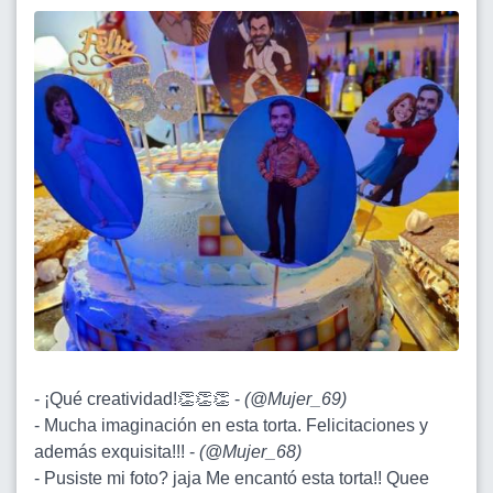
- ¡Qué creatividad!👏👏👏 -
(
@Mujer_69
)
- Mucha imaginación en esta torta. Felicitaciones y
además exquisita!!! -
(
@Mujer_68
)
- Pusiste mi foto? jaja Me encantó esta torta!! Quee