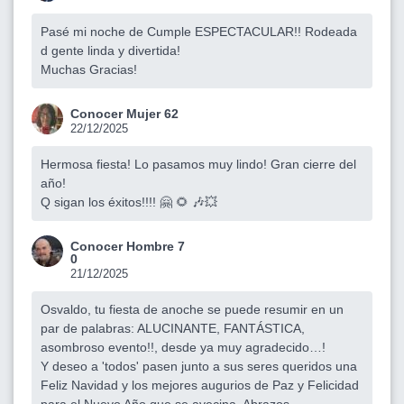
Pasé mi noche de Cumple ESPECTACULAR!! Rodeada
d gente linda y divertida!
Muchas Gracias!
Conocer Mujer 62
22/12/2025
Hermosa fiesta! Lo pasamos muy lindo! Gran cierre del
año!
Q sigan los éxitos!!!! 🤗 🌻 🎶💥
Conocer Hombre 7
0
21/12/2025
Osvaldo, tu fiesta de anoche se puede resumir en un
par de palabras: ALUCINANTE, FANTÁSTICA,
asombroso evento!!, desde ya muy agradecido…!
Y deseo a 'todos' pasen junto a sus seres queridos una
Feliz Navidad y los mejores augurios de Paz y Felicidad
para el Nuevo Año que se avecina, Abrazos…