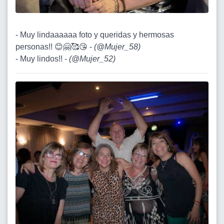
- Muy lindaaaaaa foto y queridas y hermosas
personas!! 😊🤗🥰😘 -
(
@Mujer_58
)
- Muy lindos!! -
(
@Mujer_52
)