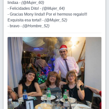
lindaa -
(
@Mujer_60
)
- Felicidades Dito! -
(
@Mujer_64
)
- Gracias Mony linda!! Por el hermoso regalo!!!
Exquisita esa torta!! -
(
@Mujer_52
)
- bravo -
(
@Hombre_52
)