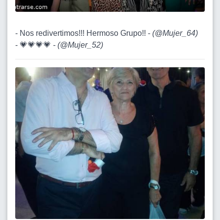
- Nos redivertimos!!! Hermoso Grupo!! -
(
@Mujer_64
)
- 💗💗💗💗 -
(
@Mujer_52
)