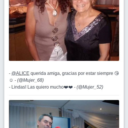
-
@ALICE
querida amiga, gracias por estar siempre 😘
☺️ -
(
@Mujer_68
)
- Lindas! Las quiero mucho❤️❤️ -
(
@Mujer_52
)