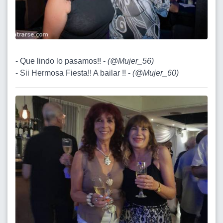
- Que lindo lo pasamos!! -
(
@Mujer_56
)
- Sii Hermosa Fiesta!! A bailar !! -
(
@Mujer_60
)