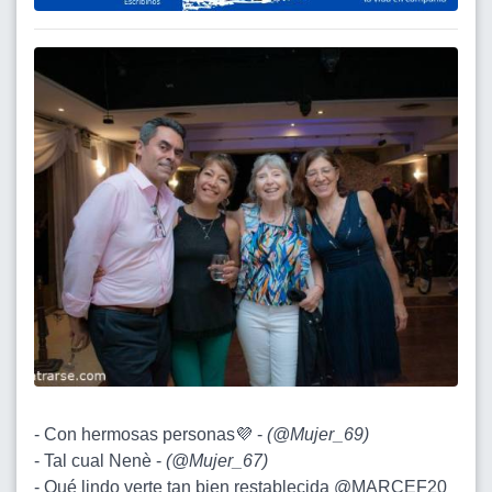
- Con hermosas personas💜 -
(
@Mujer_69
)
- Tal cual Nenè -
(
@Mujer_67
)
- Qué lindo verte tan bien restablecida
@MARCEF20