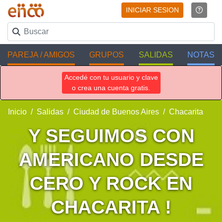
INICIAR SESION
PAREJA / AMIGOS
GRUPOS
SALIDAS
NOTAS
Accedé con tu usuario y clave
o crea una cuenta gratis.
Inicio
Salidas
Ciudad de Buenos Aires
Chacarita
Y SEGUIMOS CON
AMERICANO DESDE
CERO Y ROCK EN
CHACARITA !