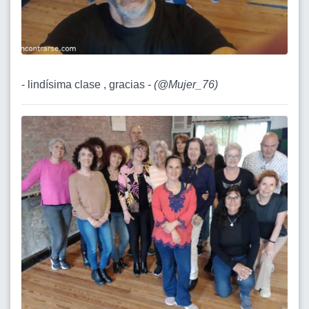
- lindísima clase , gracias -
(
@Mujer_76
)