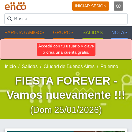
INICIAR SESION
PAREJA / AMIGOS
GRUPOS
SALIDAS
NOTAS
Accedé con tu usuario y clave
o crea una cuenta gratis.
Inicio
Salidas
Ciudad de Buenos Aires
Palermo
FIESTA FOREVER -
Vamos nuevamente !!!
(Dom 25/01/2026)