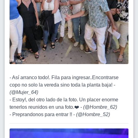
- Así arranco todo!. Fila para ingresar..Encontrarse
copo no solo la vereda sino toda la planta baja! -
(
@Mujer_64
)
- Estoy!, del otro lado de la foto. Un placer enorme
tenerlos reunidos en una foto.❤️ -
(
@Hombre_62
)
- Preprandonos para entrar !! -
(
@Hombre_52
)