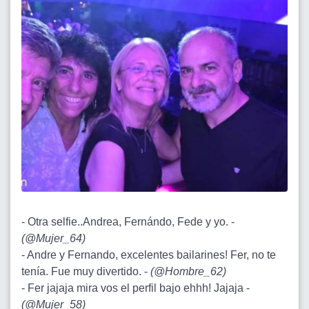
- Otra selfie..Andrea, Fernándo, Fede y yo. -
(
@Mujer_64
)
- Andre y Fernando, excelentes bailarines! Fer, no te
tenía. Fue muy divertido. -
(
@Hombre_62
)
- Fer jajaja mira vos el perfil bajo ehhh! Jajaja -
(
@Mujer_58
)