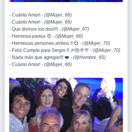
- Cuánto Amor! -
(
@Mujer_66
)
- Cuánto Amor! -
(
@Mujer_66
)
- Que divinos los dos!!!! -
(
@Mujer_67
)
- Hermosa pareja 😍 -
(
@Mujer_66
)
- Hermosas personas ambos !! 💞 -
(
@Mujer_70
)
- Feliz Cumple para Sergio !! 🎉🎂🥂🎊 -
(
@Mujer_70
)
- Nada más que agregar!!! ❤️ -
(
@Hombre_65
)
- Cuánto Amor! -
(
@Mujer_66
)