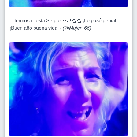
- Hermosa fiesta Sergio!🎊🎉👏👏 ¡Lo pasé genial
¡Buen año buena vida! -
(
@Mujer_66
)