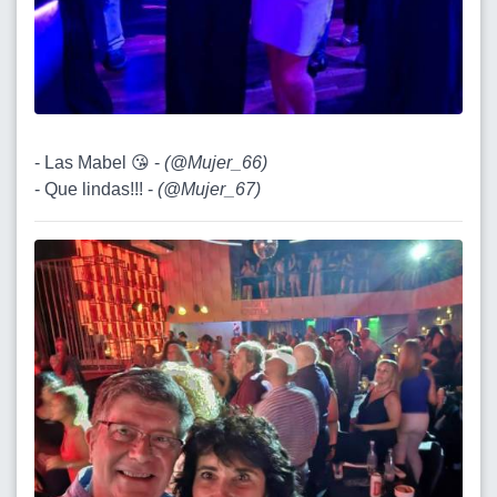
- Las Mabel 😘 -
(
@Mujer_66
)
- Que lindas!!! -
(
@Mujer_67
)