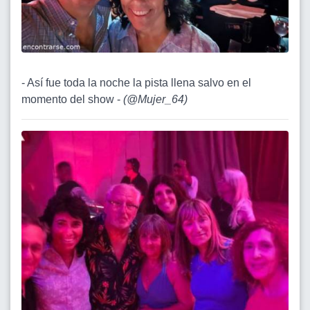
- Así fue toda la noche la pista llena salvo en el
momento del show -
(
@Mujer_64
)