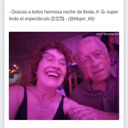
- Gracias a todos hermosa noche de fiesta 🎉 🥳 super
lindo el espectáculo.👏👏🥰 -
(
@Mujer_66
)