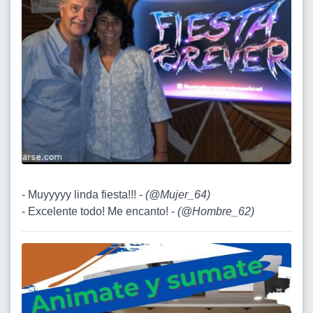
- Muyyyyy linda fiesta!!! -
(
@Mujer_64
)
- Excelente todo! Me encanto! -
(
@Hombre_62
)