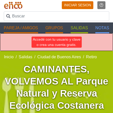
INICIAR SESION
PAREJA / AMIGOS
GRUPOS
SALIDAS
NOTAS
Accedé con tu usuario y clave
o crea una cuenta gratis.
Inicio
Salidas
Ciudad de Buenos Aires
Retiro
CAMINANTES,
VOLVEMOS AL Parque
Natural y Reserva
Ecológica Costanera