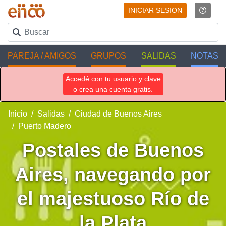
INICIAR SESION
PAREJA / AMIGOS
GRUPOS
SALIDAS
NOTAS
Accedé con tu usuario y clave
o crea una cuenta gratis.
Inicio
Salidas
Ciudad de Buenos Aires
Puerto Madero
Postales de Buenos
Aires, navegando por
el majestuoso Río de
la Plata