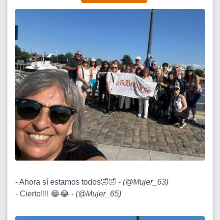
- Ahora sí estamos todos🤣🤣 -
(
@Mujer_63
)
- Cierto!!!! 😂😂 -
(
@Mujer_65
)