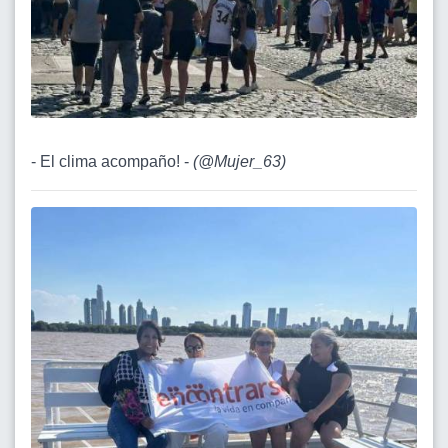
- El clima acompaño! -
(
@Mujer_63
)