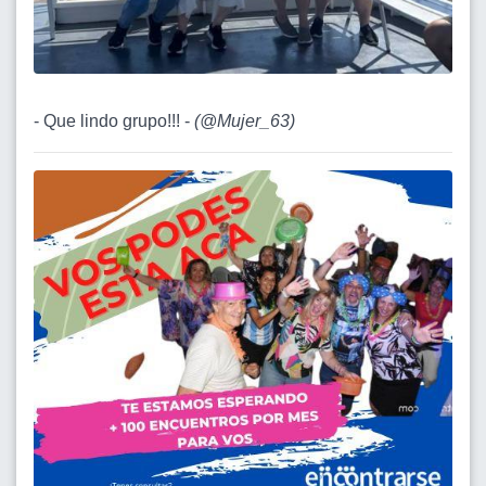
- Que lindo grupo!!! -
(
@Mujer_63
)