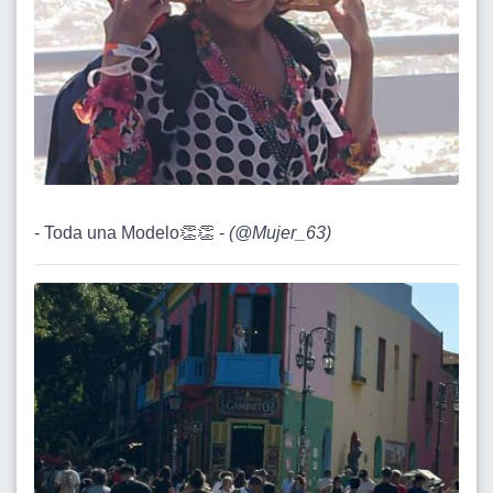
- Toda una Modelo👏👏 -
(
@Mujer_63
)