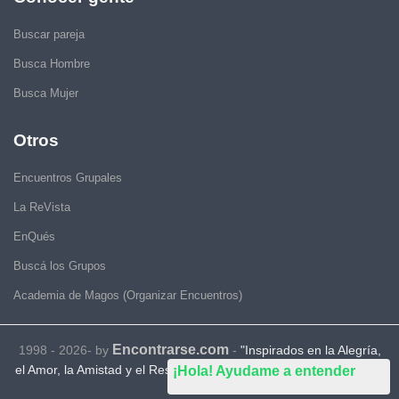
Buscar pareja
Busca Hombre
Busca Mujer
Otros
Encuentros Grupales
La ReVista
EnQués
Buscá los Grupos
Academia de Magos (Organizar Encuentros)
Encontrarse.com
1998 - 2026- by
-
"Inspirados en la Alegría,
el Amor, la Amistad y el Respeto, motivamos a la gente a que sea
¡Hola! Ayudame a entender
feliz."