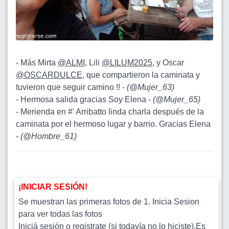
- Más Mirta
@ALMI
, Lili
@LILUM2025
, y Oscar
@OSCARDULCE
, que compartieron la caminata y
tuvieron que seguir camino !! -
(
@Mujer_63
)
- Hermosa salida gracias Soy Elena -
(
@Mujer_65
)
- Merienda en #' Arribatto linda charla después de la
caminata por el hermoso lugar y barrio. Gracias Elena
-
(
@Hombre_61
)
¡INICIAR SESIÓN!
Se muestran las primeras fotos de 1. Inicia Sesion
para ver todas las fotos
Iniciá sesión o registrate (si todavía no lo hiciste).Es