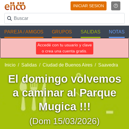
INICIAR SESION
PAREJA / AMIGOS
GRUPOS
SALIDAS
NOTAS
Accedé con tu usuario y clave
o crea una cuenta gratis.
Inicio
Salidas
Ciudad de Buenos Aires
Saavedra
El domingo volvemos
a caminar al Parque
Mugica !!!
(Dom 15/03/2026)