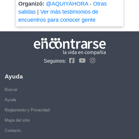
Organizó:
@AQUIYAHORA
-
Otras
salidas
|
Ver más testimonios de
encuentros para conocer gente
Seguinos:
Ayuda
Buscar
Ayuda
Reglamento y Privacidad
Mapa del sitio
Contacto