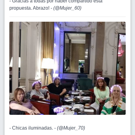
- Gracias a todas por haber compartido esta
propuesta. Abrazo! -
(
@Mujer_60
)
- Chicas iluminadas. -
(
@Mujer_70
)