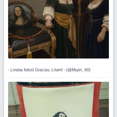
- Lindas fotos! Gracias, Lilam! -
(
@Mujer_60
)