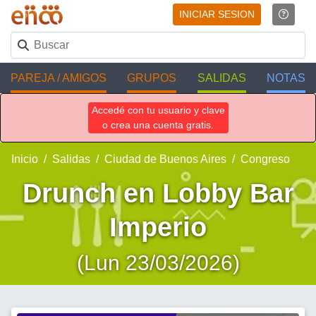
INICIAR SESION
PAREJA / AMIGOS
GRUPOS
SALIDAS
NOTAS
Accedé con tu usuario y clave
o crea una cuenta gratis.
Inicio
Salidas
Ciudad de Buenos Aires
Congreso
Drunch en Lobby Bar
Imperio
(Lun 23/03/2026)