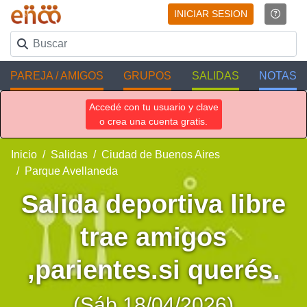
INICIAR SESION
PAREJA / AMIGOS
GRUPOS
SALIDAS
NOTAS
Accedé con tu usuario y clave
o crea una cuenta gratis.
Inicio
Salidas
Ciudad de Buenos Aires
Parque Avellaneda
Salida deportiva libre
trae amigos
,parientes.si querés.
(Sáb 18/04/2026)