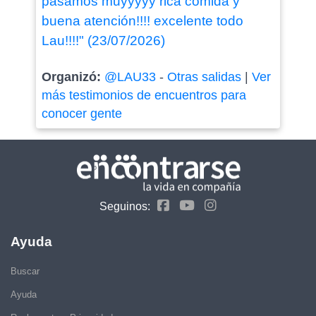
pasamos muyyyyy rica comida y
buena atención!!!! excelente todo
Lau!!!!" (23/07/2026)
Organizó:
@LAU33
-
Otras salidas
|
Ver
más testimonios de encuentros para
conocer gente
Seguinos:
Ayuda
Buscar
Ayuda