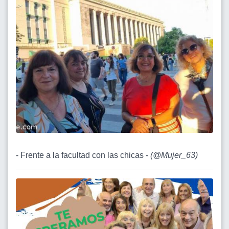
- Frente a la facultad con las chicas -
(
@Mujer_63
)