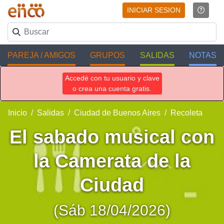
INICIAR SESION
PAREJA / AMIGOS
GRUPOS
SALIDAS
NOTAS
Accedé con tu usuario y clave
o crea una cuenta gratis.
Inicio
Salidas
Ciudad de Buenos Aires
Recoleta
El sabado musical con
la Camerata de la
Ciudad
(Sáb 18/04/2026)