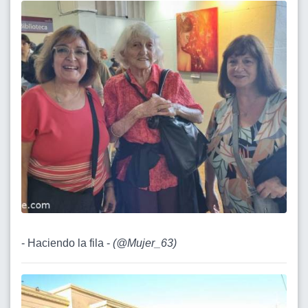
- Haciendo la fila -
(
@Mujer_63
)