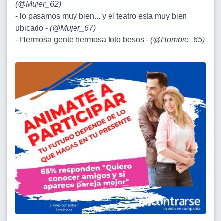
(
@Mujer_62
)
- lo pasamos muy bien... y el teatro esta muy bien
ubicado -
(
@Mujer_67
)
- Hermosa gente hermosa foto besos -
(
@Hombre_65
)