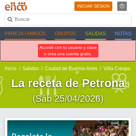
INICIAR SESION
PAREJA / AMIGOS
GRUPOS
SALIDAS
NOTAS
Accedé con tu usuario y clave
o crea una cuenta gratis.
Inicio
Salidas
Ciudad de Buenos Aires
Villa Crespo
La receta de Petrona
(Sáb 25/04/2026)