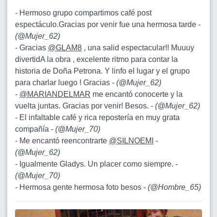
- Hermoso grupo compartimos café post
espectáculo.Gracias por venir fue una hermosa tarde -
(
@Mujer_62
)
- Gracias
@GLAM8
, una salid espectacular!! Muuuy
divertidA la obra , excelente ritmo para contar la
historia de Doña Petrona. Y linfo el lugar y el grupo
para charlar luego ! Gracias -
(
@Mujer_62
)
-
@MARIANDELMAR
me encantó conocerte y la
vuelta juntas. Gracias por venir! Besos. -
(
@Mujer_62
)
- El infaltable café y rica repostería en muy grata
compañía -
(
@Mujer_70
)
- Me encantó reencontrarte
@SILNOEMI
-
(
@Mujer_62
)
- Igualmente Gladys. Un placer como siempre. -
(
@Mujer_70
)
- Hermosa gente hermosa foto besos -
(
@Hombre_65
)