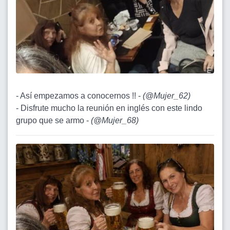
- Así empezamos a conocernos !! -
(
@Mujer_62
)
- Disfrute mucho la reunión en inglés con este lindo
grupo que se armo -
(
@Mujer_68
)