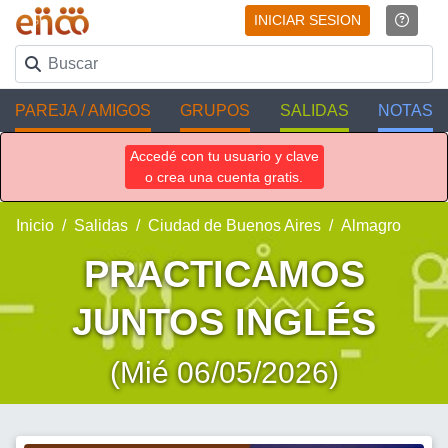
INICIAR SESION
PAREJA / AMIGOS
GRUPOS
SALIDAS
NOTAS
Accedé con tu usuario y clave
o crea una cuenta gratis.
Inicio
Salidas
Ciudad de Buenos Aires
Almagro
PRACTICAMOS
JUNTOS INGLÉS
(Mié 06/05/2026)