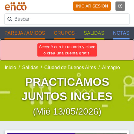
INICIAR SESION
PAREJA / AMIGOS
GRUPOS
SALIDAS
NOTAS
Accedé con tu usuario y clave
o crea una cuenta gratis.
Inicio
Salidas
Ciudad de Buenos Aires
Almagro
PRACTICAMOS
JUNTOS INGLES
(Mié 13/05/2026)