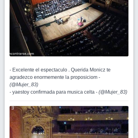
- Excelente el espectaculo . Querida Monicz te
agradezco enormemente la proposiciom -
(
@Mujer_83
)
- yaestoy confirmada para musica celta -
(
@Mujer_83
)