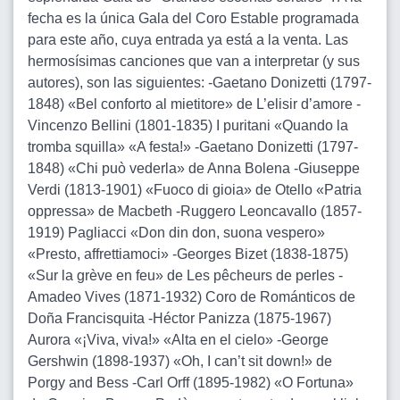
fecha es la única Gala del Coro Estable programada
para este año, cuya entrada ya está a la venta. Las
hermosísimas canciones que van a interpretar (y sus
autores), son las siguientes: -Gaetano Donizetti (1797-
1848) «Bel conforto al mietitore» de L’elisir d’amore -
Vincenzo Bellini (1801-1835) I puritani «Quando la
tromba squilla» «A festa!» -Gaetano Donizetti (1797-
1848) «Chi può vederla» de Anna Bolena -Giuseppe
Verdi (1813-1901) «Fuoco di gioia» de Otello «Patria
oppressa» de Macbeth -Ruggero Leoncavallo (1857-
1919) Pagliacci «Don din don, suona vespero»
«Presto, affrettiamoci» -Georges Bizet (1838-1875)
«Sur la grève en feu» de Les pêcheurs de perles -
Amadeo Vives (1871-1932) Coro de Románticos de
Doña Francisquita -Héctor Panizza (1875-1967)
Aurora «¡Viva, viva!» «Alta en el cielo» -George
Gershwin (1898-1937) «Oh, I can’t sit down!» de
Porgy and Bess -Carl Orff (1895-1982) «O Fortuna»