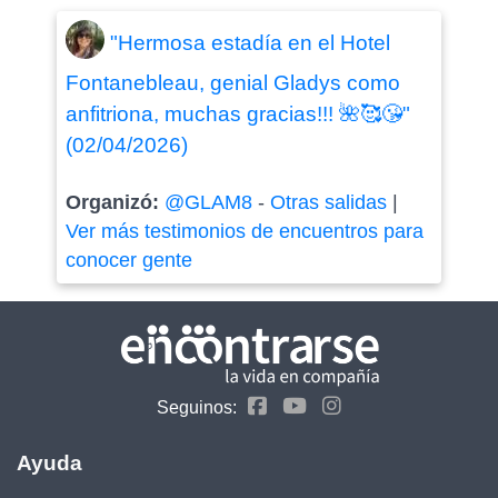
"Hermosa estadía en el Hotel
Fontanebleau, genial Gladys como
anfitriona, muchas gracias!!! 🌺🥰😘"
(02/04/2026)
Organizó:
@GLAM8
-
Otras salidas
|
Ver más testimonios de encuentros para
conocer gente
Seguinos:
Ayuda