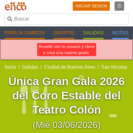
INICIAR SESION
PAREJA / AMIGOS
GRUPOS
SALIDAS
NOTAS
Accedé con tu usuario y clave
o crea una cuenta gratis.
Inicio
Salidas
Ciudad de Buenos Aires
San Nicolas
Única Gran Gala 2026
del Coro Estable del
Teatro Colón
(Mié 03/06/2026)