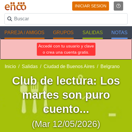
INICIAR SESION
PAREJA / AMIGOS
GRUPOS
SALIDAS
NOTAS
Accedé con tu usuario y clave
o crea una cuenta gratis.
Inicio
Salidas
Ciudad de Buenos Aires
Belgrano
Club de lectura: Los
martes son puro
cuento...
(Mar 12/05/2026)