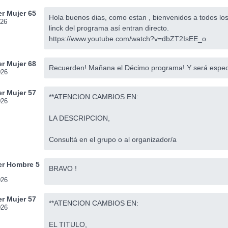
r Mujer 65
Hola buenos dias, como estan , bienvenidos a todos los
026
linck del programa así entran directo.
https://www.youtube.com/watch?v=dbZT2IsEE_o
r Mujer 68
Recuerden! Mañana el Décimo programa! Y será especia
026
r Mujer 57
**ATENCION CAMBIOS EN:
026
LA DESCRIPCION,
Consultá en el grupo o al organizador/a
r Hombre 5
BRAVO !
026
r Mujer 57
**ATENCION CAMBIOS EN:
026
EL TITULO,