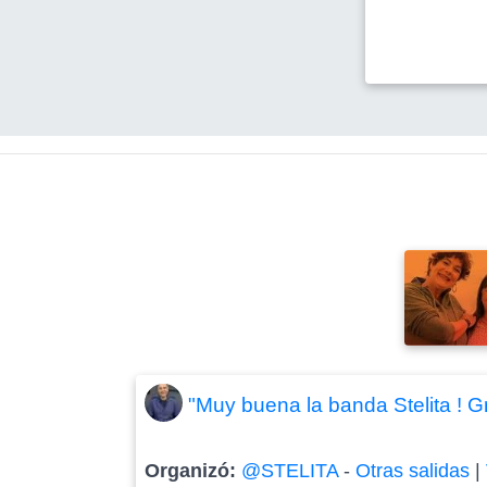
"Muy buena la banda Stelita ! G
Organizó:
@STELITA
-
Otras salidas
|