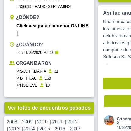
#S36619 - RADIO-STREAMING
Asi fue an
¿DÓNDE?
Una nueva ve
Click aca para escuchar ONLINE
los lunes a 
|
celebramos nu
a todos los q
¿CUÁNDO?
comparte de 
Lun 11/05/2026 20:30
Sotosca SU
ORGANIZARON
...
@SCOTT.MARIA
31
@BTTINAC
168
@NOE.EVE
13
Ver fotos de encuentros pasados
Conoce
2008
|
2009
|
2010
|
2011
|
2012
2
11/05/2
|
2013
|
2014
|
2015
|
2016
|
2017