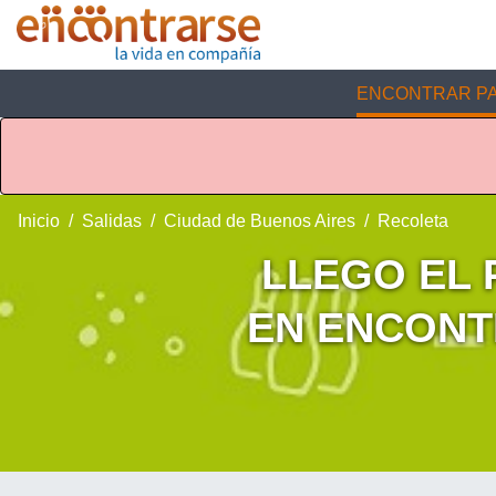
ENCONTRAR PA
Inicio
Salidas
Ciudad de Buenos Aires
Recoleta
LLEGO EL
EN ENCONT