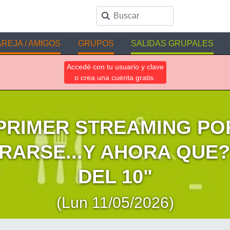
REJA / AMIGOS
GRUPOS
SALIDAS GRUPALES
Accedé con tu usuario y clave
o crea una cuenta gratis.
 PRIMER STREAMING PO
RARSE...Y AHORA QUE?
DEL 10"
(Lun 11/05/2026)