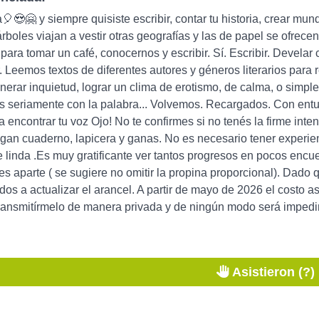
😍🤗 y siempre quisiste escribir, contar tu historia, crear mund
árboles viajan a vestir otras geografías y las de papel se ofrec
para tomar un café, conocernos y escribir. Sí. Escribir. Develar 
r. Leemos textos de diferentes autores y géneros literarios para
nerar inquietud, lograr un clima de erotismo, de calma, o simpl
s seriamente con la palabra... Volvemos. Recargados. Con entu
 encontrar tu voz Ojo! No te confirmes si no tenés la firme intenc
aigan cuaderno, lapicera y ganas. No es necesario tener experie
linda .Es muy gratificante ver tantos progresos en pocos encu
s aparte ( se sugiere no omitir la propina proporcional). Dad
os a actualizar el arancel. A partir de mayo de 2026 el costo 
ransmitírmelo de manera privada y de ningún modo será impedim
Asistieron (?)