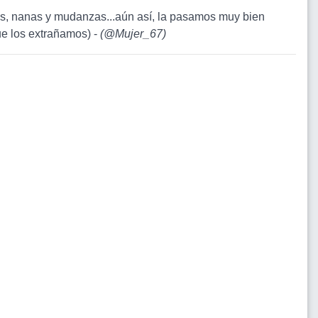
es, nanas y mudanzas...aún así, la pasamos muy bien
e los extrañamos) -
(
@Mujer_67
)