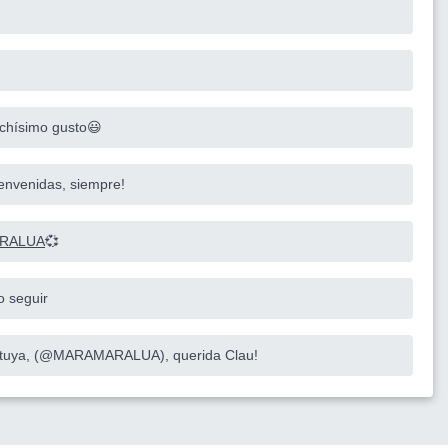
chísimo gusto😃
ienvenidas, siempre!
RALUA
💞
o seguir
a tuya, (@MARAMARALUA), querida Clau!