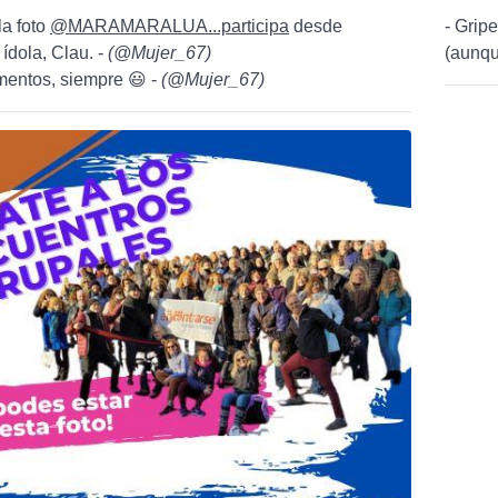
la foto
@MARAMARALUA...participa
desde
- Grip
ídola, Clau. -
(
@Mujer_67
)
(aunqu
entos, siempre 😃 -
(
@Mujer_67
)