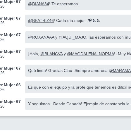
r Mujer 67
@DIANA34
! Te esperamos
026
r Mujer 67
@BEATRIZ46
! Cada día mejor...💝🫂🫂
026
r Mujer 67
@ROXANAAA
y
@AQUI_MAJO
, las esperamos con mu
026
r Mujer 67
¡Hola,
@BLANCVA
y
@MAGDALENA_NORMA
! ¡Muy b
026
r Mujer 67
Qué linda! Gracias Clau. Siempre amorosa
@MARAMA
026
r Mujer 66
Es que con el equipo y la profe que tenemos es dificil n
026
r Mujer 67
Y seguimos...Desde Canadá! Ejemplo de constancia l
026