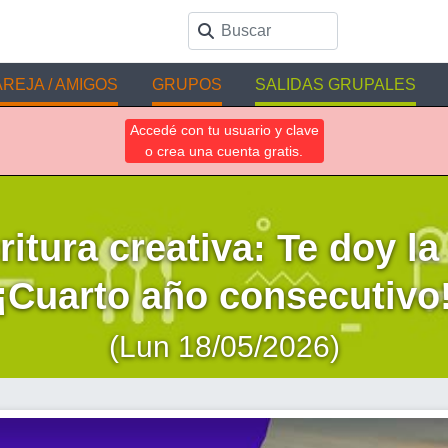
REJA / AMIGOS
GRUPOS
SALIDAS GRUPALES
Accedé con tu usuario y clave
o crea una cuenta gratis.
ritura creativa: Te doy la
¡Cuarto año consecutivo
(Lun 18/05/2026)