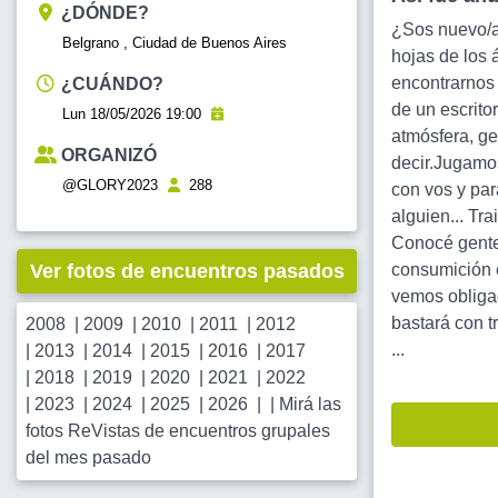
¿DÓNDE?
¿Sos nuevo/a
Belgrano , Ciudad de Buenos Aires
hojas de los 
encontrarnos 
¿CUÁNDO?
de un escrito
Lun 18/05/2026 19:00
atmósfera, ge
ORGANIZÓ
decir.Jugamo
@GLORY2023
288
con vos y para
alguien... Tr
Conocé gente 
Ver fotos de encuentros pasados
consumición e
vemos obligad
bastará con t
2008
|
2009
|
2010
|
2011
|
2012
...
|
2013
|
2014
|
2015
|
2016
|
2017
|
2018
|
2019
|
2020
|
2021
|
2022
|
2023
|
2024
|
2025
|
2026
| |
Mirá las
fotos ReVistas de encuentros grupales
del mes pasado