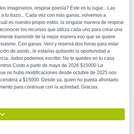
os imaginarios, respirar poesía? Éste es tu lugar... Las
en a tu trazo... Cada vez con más ganas, volvemos a
cuál es nuestro propio estilo, la singular manera de respirar
 reconocer los recursos que utiliza cada uno para crear una
emente transmitir de la mejor manera eso que se quiere
siasmo. Con ganas. Vení y reservá dos horas para estar
ión de asistir...le estarías quitando la oportunidad a
ncia...todos podemos escribir. No te quedes en tu casa
entros Costo a partir de mayo de 2026 $15000 La
o que no hubo modificaciones desde octubre de 2025 nos
ascenderá a $15000. Desde ya, quien no pueda afrontarlo
ento para continuar con la actividad. Gracias.