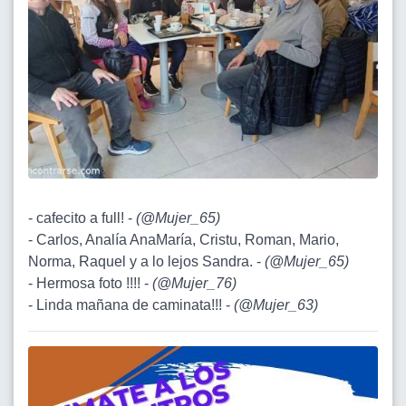
- cafecito a full! -
(
@Mujer_65
)
- Carlos, Analía AnaMaría, Cristu, Roman, Mario,
Norma, Raquel y a lo lejos Sandra. -
(
@Mujer_65
)
- Hermosa foto !!!! -
(
@Mujer_76
)
- Linda mañana de caminata!!! -
(
@Mujer_63
)