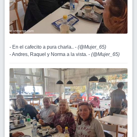
- En el cafecito a pura charla.. -
(
@Mujer_65
)
- Andres, Raquel y Norma a la vista. -
(
@Mujer_65
)