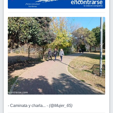
- Caminata y charla... -
(
@Mujer_65
)