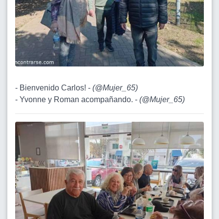
- Bienvenido Carlos! -
(
@Mujer_65
)
- Yvonne y Roman acompañando. -
(
@Mujer_65
)