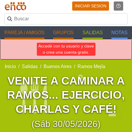
INICIAR SESION
PAREJA / AMIGOS
GRUPOS
SALIDAS
NOTAS
Accedé con tu usuario y clave
o crea una cuenta gratis.
Inicio
Salidas
Buenos Aires
Ramos Mejía
VENITE A CAMINAR A
RAMOS... EJERCICIO,
CHARLAS Y CAFÉ!
(Sáb 30/05/2026)