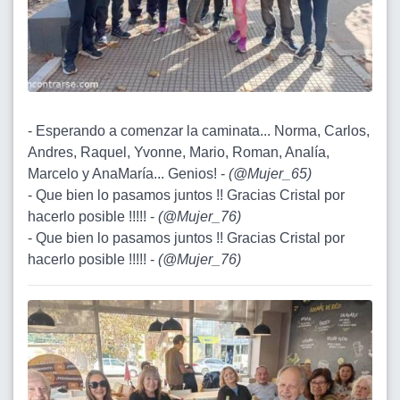
- Esperando a comenzar la caminata... Norma, Carlos,
Andres, Raquel, Yvonne, Mario, Roman, Analía,
Marcelo y AnaMaría... Genios! -
(
@Mujer_65
)
- Que bien lo pasamos juntos !! Gracias Cristal por
hacerlo posible !!!!! -
(
@Mujer_76
)
- Que bien lo pasamos juntos !! Gracias Cristal por
hacerlo posible !!!!! -
(
@Mujer_76
)