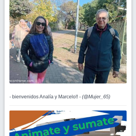
- bienvenidos Analía y Marcelo!! -
(
@Mujer_65
)