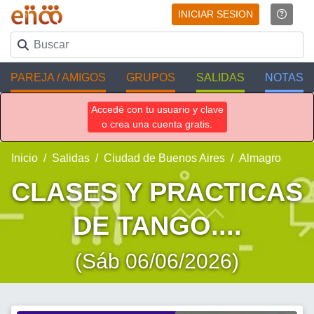
INICIAR SESION
PAREJA / AMIGOS
GRUPOS
SALIDAS
NOTAS
Accedé con tu usuario y clave
o crea una cuenta gratis.
Inicio
Salidas
Ciudad de Buenos Aires
Almagro
CLASES Y PRACTICAS
DE TANGO....
(Sáb 06/06/2026)