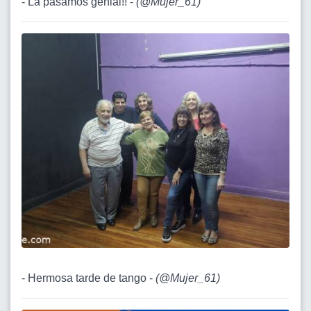
- La pasamos genial!! -
(
@Mujer_61
)
- Hermosa tarde de tango -
(
@Mujer_61
)