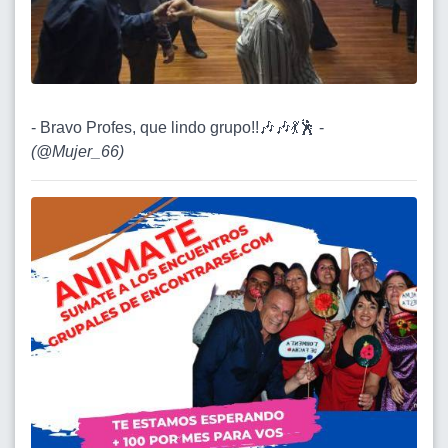
- Bravo Profes, que lindo grupo!!🎶🎶💃🕺 -
(
@Mujer_66
)