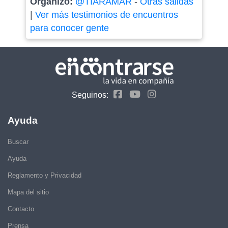
Organizó:
@TIARAMAR
-
Otras salidas
|
Ver más testimonios de encuentros
para conocer gente
Seguinos:
Ayuda
Buscar
Ayuda
Reglamento y Privacidad
Mapa del sitio
Contacto
Prensa