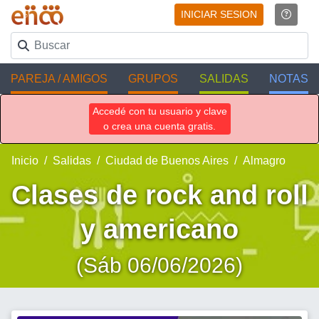
INICIAR SESION
PAREJA / AMIGOS
GRUPOS
SALIDAS
NOTAS
Accedé con tu usuario y clave
o crea una cuenta gratis.
Inicio
Salidas
Ciudad de Buenos Aires
Almagro
Clases de rock and roll
y americano
(Sáb 06/06/2026)