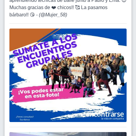
aprendiendo técnicas de baile junto a Pablo y Ema. 😊
Muchas gracias de ❤️ chicos!! 🥰 La pasamos
bárbaro!! 😘 -
(
@Mujer_58
)