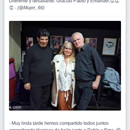
Diferente y desafiante. Gracias Pablo y Emanuel.👏👏
👏 -
(
@Mujer_66
)
- Muy linda tarde hemos compartido todos juntos