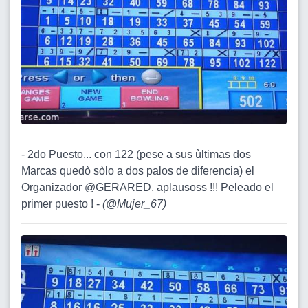
- 2do Puesto... con 122 (pese a sus ùltimas dos
Marcas quedò sòlo a dos palos de diferencia) el
Organizador
@GERARED
, aplausoss !!! Peleado el
primer puesto ! -
(
@Mujer_67
)