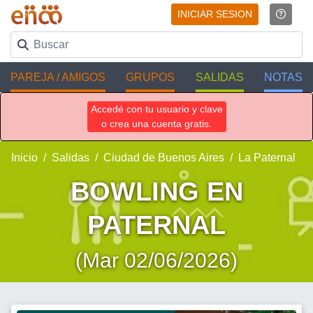
INICIAR SESION
PAREJA / AMIGOS
GRUPOS
SALIDAS
NOTAS
Accedé con tu usuario y clave
o crea una cuenta gratis.
Inicio
Salidas
Ciudad de Buenos Aires
La Paternal
BOWLING EN
PATERNAL
(Mar 02/06/2026)