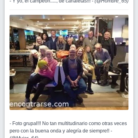
- Y yo, el campeón....., de canaletas!!! -
(
@Hombre_65
)
- Foto grupal!!! No tan multitudinario como otras veces
pero con la buena onda y alegría de siempre!! -