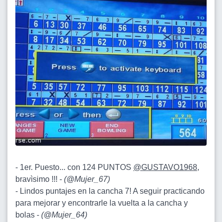
- 1er. Puesto... con 124 PUNTOS
@GUSTAVO1968
,
bravìsimo !!! -
(
@Mujer_67
)
- Lindos puntajes en la cancha 7! A seguir practicando
para mejorar y encontrarle la vuelta a la cancha y
bolas -
(
@Mujer_64
)