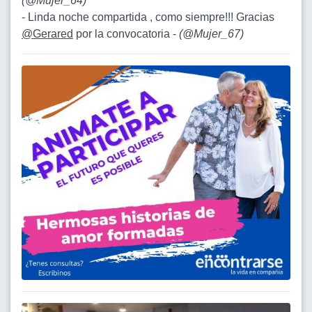
(
@Mujer_64
)
- Linda noche compartida , como siempre!!! Gracias
@Gerared
por la convocatoria -
(
@Mujer_67
)