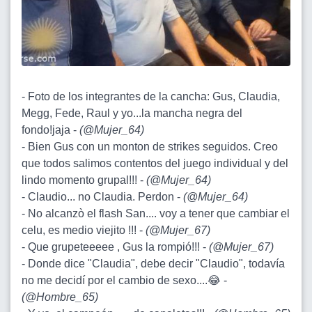
- Foto de los integrantes de la cancha: Gus, Claudia,
Megg, Fede, Raul y yo...la mancha negra del
fondo!jaja -
(
@Mujer_64
)
- Bien Gus con un monton de strikes seguidos. Creo
que todos salimos contentos del juego individual y del
lindo momento grupal!!! -
(
@Mujer_64
)
- Claudio... no Claudia. Perdon -
(
@Mujer_64
)
- No alcanzò el flash San.... voy a tener que cambiar el
celu, es medio viejito !!! -
(
@Mujer_67
)
- Que grupeteeeee , Gus la rompió!!! -
(
@Mujer_67
)
- Donde dice "Claudia", debe decir "Claudio", todavía
no me decidí por el cambio de sexo....😂 -
(
@Hombre_65
)