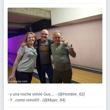
- y una noche volvió Gus.... -
(
@Hombre_62
)
- Y ..como volvió!!! -
(
@Mujer_64
)