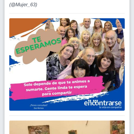
(
@Mujer_63
)