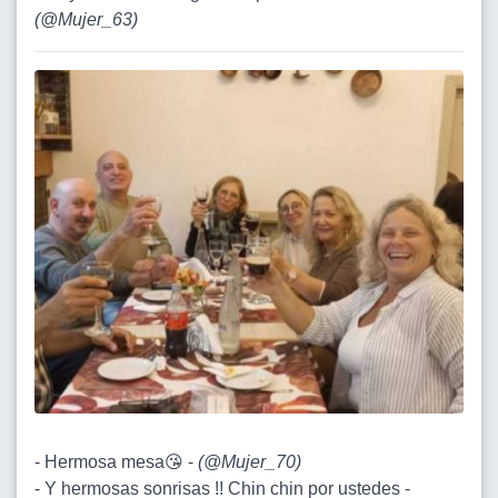
(
@Mujer_63
)
- Hermosa mesa😘 -
(
@Mujer_70
)
- Y hermosas sonrisas !! Chin chin por ustedes -