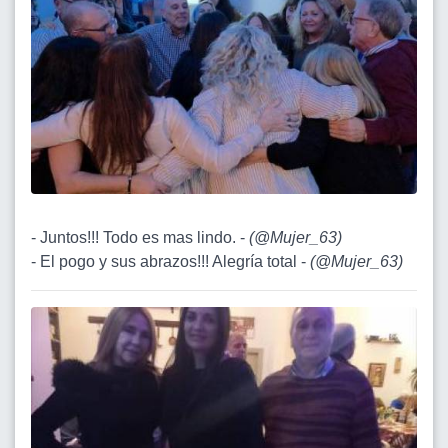
- Juntos!!! Todo es mas lindo. -
(
@Mujer_63
)
- El pogo y sus abrazos!!! Alegría total -
(
@Mujer_63
)