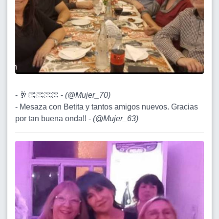
- 🥂👏👏👏👏 -
(
@Mujer_70
)
- Mesaza con Betita y tantos amigos nuevos. Gracias
por tan buena onda!! -
(
@Mujer_63
)