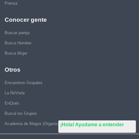
Prensa
Conocer gente
Buscar pareja
Busca Hombre
Busca Mujer
Otros
Encuentros Grupales
La ReVista
EnQués
Buscá los Grupos
Academia de Magos (Organizar Encuentros)
¡Hola! Ayudame a entender