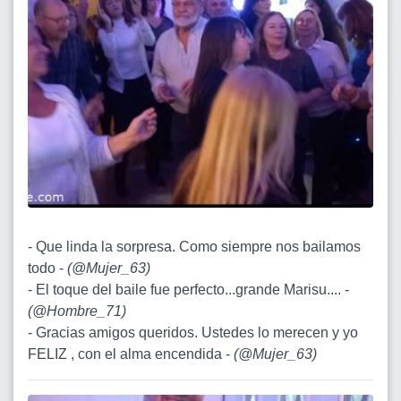
- Que linda la sorpresa. Como siempre nos bailamos
todo -
(
@Mujer_63
)
- El toque del baile fue perfecto...grande Marisu.... -
(
@Hombre_71
)
- Gracias amigos queridos. Ustedes lo merecen y yo
FELIZ , con el alma encendida -
(
@Mujer_63
)