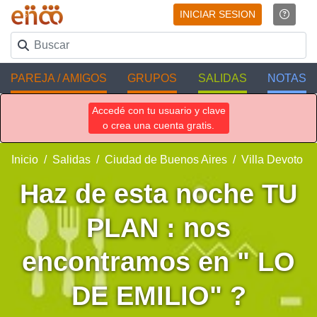
INICIAR SESION
PAREJA / AMIGOS
GRUPOS
SALIDAS
NOTAS
Accedé con tu usuario y clave
o crea una cuenta gratis.
Inicio
Salidas
Ciudad de Buenos Aires
Villa Devoto
Haz de esta noche TU
PLAN : nos
encontramos en " LO
DE EMILIO" ?