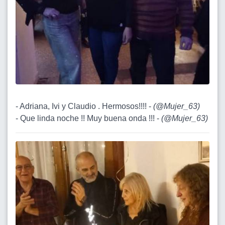
- Adriana, Ivi y Claudio . Hermosos!!!! -
(
@Mujer_63
)
- Que linda noche !! Muy buena onda !!! -
(
@Mujer_63
)