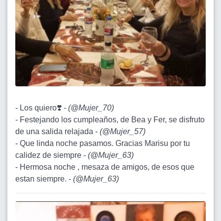
- Los quiero❣️ -
(
@Mujer_70
)
- Festejando los cumpleaños, de Bea y Fer, se disfruto
de una salida relajada -
(
@Mujer_57
)
- Que linda noche pasamos. Gracias Marisu por tu
calidez de siempre -
(
@Mujer_63
)
- Hermosa noche , mesaza de amigos, de esos que
estan siempre. -
(
@Mujer_63
)