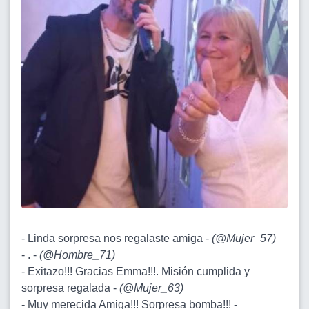
- Linda sorpresa nos regalaste amiga -
(
@Mujer_57
)
- . -
(
@Hombre_71
)
- Exitazo!!! Gracias Emma!!!. Misión cumplida y
sorpresa regalada -
(
@Mujer_63
)
- Muy merecida Amiga!!! Sorpresa bomba!!! -