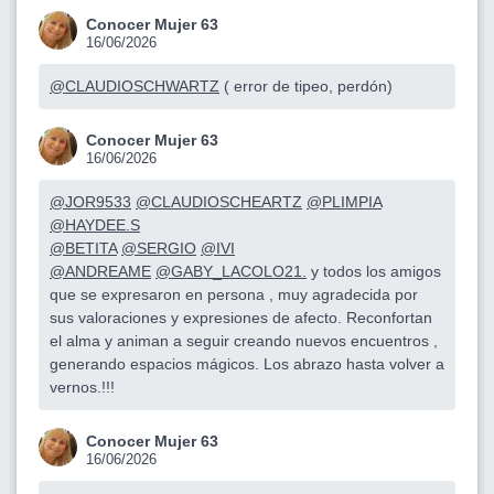
Conocer Mujer 63
16/06/2026
@CLAUDIOSCHWARTZ
( error de tipeo, perdón)
Conocer Mujer 63
16/06/2026
@JOR9533
@CLAUDIOSCHEARTZ
@PLIMPIA
@HAYDEE.S
@BETITA
@SERGIO
@IVI
@ANDREAME
@GABY_LACOLO21.
y todos los amigos
que se expresaron en persona , muy agradecida por
sus valoraciones y expresiones de afecto. Reconfortan
el alma y animan a seguir creando nuevos encuentros ,
generando espacios mágicos. Los abrazo hasta volver a
vernos.!!!
Conocer Mujer 63
16/06/2026