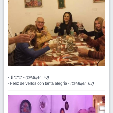
- 🥂👏👏 -
(
@Mujer_70
)
- Feliz de verlos con tanta alegría -
(
@Mujer_63
)