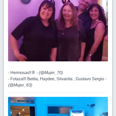
- Hermosas!!🥂 -
(
@Mujer_70
)
- Fotaza!!! Betita, Haydee, Silvanita , Gustavo Sergio -
(
@Mujer_63
)