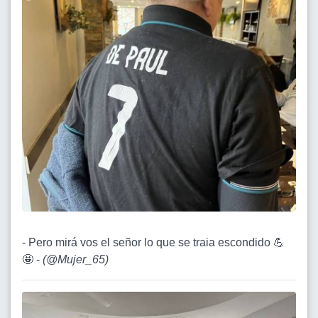
- Pero mirá vos el señor lo que se traia escondido 💪
🤩 -
(
@Mujer_65
)