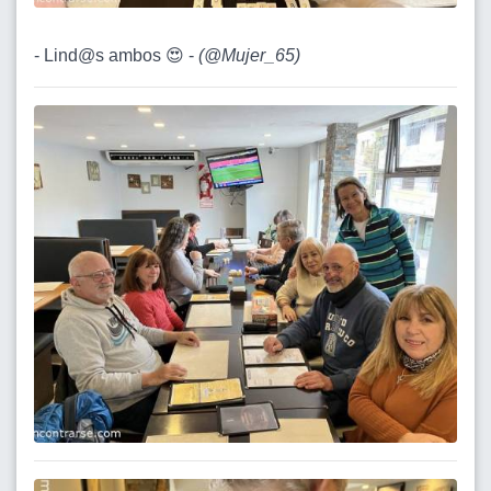
- Lind@s ambos 😍 -
(
@Mujer_65
)