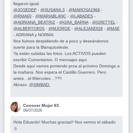
llegaron igual.
@JOSEDEP
-
@SUSANA.3
-
@MAROSA1966
-
@RMA60
-
@MARIABLANC
-
@LABADES
-
@ADRIANA_BEATRIZ
-
@GRA_BARNA
-
@GRETTEL
-
@ALBERTOR25
-
@MJORGE
-
@ALEJANDI28
-
@MAE
- ADRIANA y NORMA.
Nos fuimos despidiendo de a poco y deseándonos
suerte para la Blanquiceleste.
Ya están subidas las fotos. Los ACTIVOS pueden
escribir Comentarios. O mensajes aquí.
Desde aquí vamos poniendo proa al próximo Domingo a
la mañana. Nos espera el Castillo Guerrero. Pero
antes…el Miércoles…??!!
Abrazo.
@SIMBAD.
Conocer Mujer 63
06/07/2026
Hola Eduardo! Muchas gracias!! Nos vemos el sábado
☺️