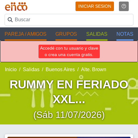
INICIAR SESION
PAREJA / AMIGOS
GRUPOS
SALIDAS
NOTAS
Accedé con tu usuario y clave
o crea una cuenta gratis.
Inicio
Salidas
Buenos Aires
Alte. Brown
RUMMY EN FERIADO
XXL...
(Sáb 11/07/2026)