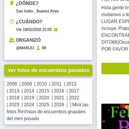
¿DÓNDE?
Hola gente l
San Isidro , Buenos Aires
invitamos a f
LUGAR ESPECI
¿CUÁNDO?
incluye: Plat
Vie 19/02/2010 22:00
ENCONTRARSE.
ORGANIZÓ
DITO66(Osva
@MARIJU
99
POR FAVOR 
Ver fotos de encuentros pasados
2008
|
2009
|
2010
|
2011
|
2012
|
2013
|
2014
|
2015
|
2016
|
2017
|
2018
|
2019
|
2020
|
2021
|
2022
|
2023
|
2024
|
2025
|
2026
| |
Mirá las
fotos ReVistas de encuentros grupales
del mes pasado