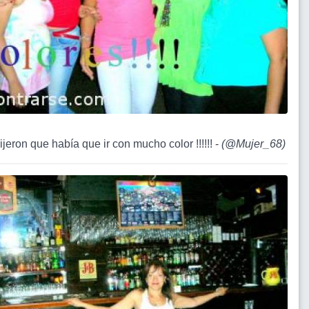
ijeron que había que ir con mucho color !!!!!! -
(
@Mujer_68
)