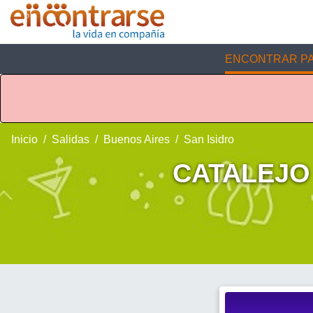
ENCONTRAR PA
Inicio
Salidas
Buenos Aires
San Isidro
CATALEJO