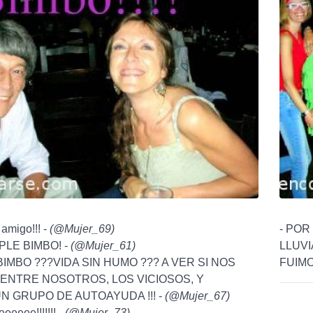
 amigo!!! -
(
@Mujer_69
)
- POR
PLE BIMBO! -
(
@Mujer_61
)
LLUVI
BIMBO ???VIDA SIN HUMO ??? A VER SI NOS
FUIMO
ENTRE NOSOTROS, LOS VICIOSOS, Y
 GRUPO DE AUTOAYUDA !!! -
(
@Mujer_67
)
eeeeee!!!!!!! -
(
@Mujer_73
)