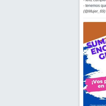
- tenemos qu
(
@Mujer_69
)