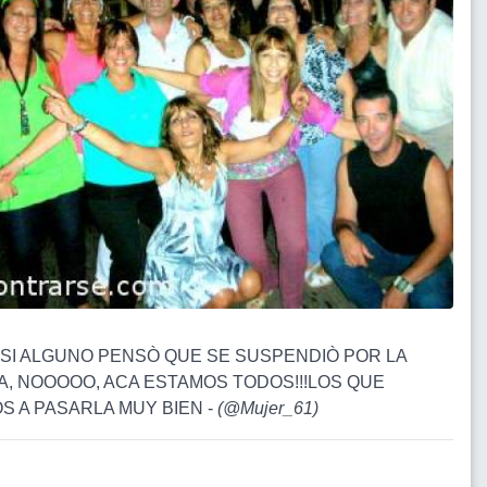
 SI ALGUNO PENSÒ QUE SE SUSPENDIÒ POR LA
A, NOOOOO, ACA ESTAMOS TODOS!!!LOS QUE
S A PASARLA MUY BIEN -
(
@Mujer_61
)