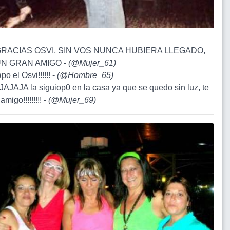
 GRACIAS OSVI, SIN VOS NUNCA HUBIERA LLEGADO,
N GRAN AMIGO -
(
@Mujer_61
)
po el Osvi!!!!!! -
(
@Hombre_65
)
JAJAJA la siguiop0 en la casa ya que se quedo sin luz, te
amigo!!!!!!!!! -
(
@Mujer_69
)