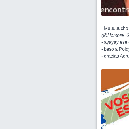
- Muuuuucho c
(
@Hombre_6
- ayayay ese 
- beso a Poldy
- gracias Adru