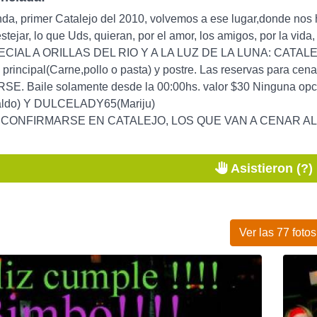
inda, primer Catalejo del 2010, volvemos a ese lugar,donde no
estejar, lo que Uds, quieran, por el amor, los amigos, por la vi
AL A ORILLAS DEL RIO Y A LA LUZ DE LA LUNA: CATALEJO Cen
o principal(Carne,pollo o pasta) y postre. Las reservas para c
 Baile solamente desde la 00:00hs. valor $30 Ninguna opciòn
ldo) Y DULCELADY65(Mariju)
CONFIRMARSE EN CATALEJO, LOS QUE VAN A CENAR AL 47
Asistieron (?)
Ver las 77 fotos