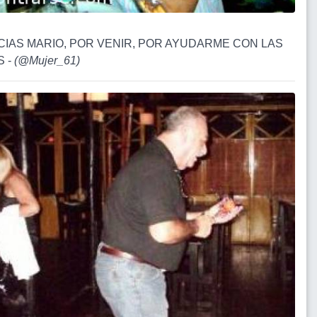
CIAS MARIO, POR VENIR, POR AYUDARME CON LAS
S -
(
@Mujer_61
)