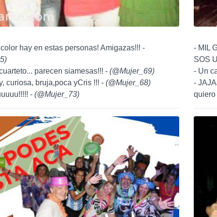
olor hay en estas personas! Amigazas!!! -
- MIL
5
)
SOS U
cuarteto... parecen siamesas!!! -
(
@Mujer_69
)
- Un ca
, curiosa, bruja,poca yCris !!! -
(
@Mujer_68
)
- JAJA
uuuu!!!!! -
(
@Mujer_73
)
quiero 