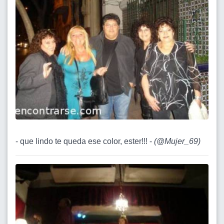
- que lindo te queda ese color, ester!!! -
(
@Mujer_69
)