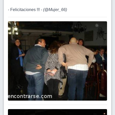
- Felicitaciones !!! -
(
@Mujer_66
)