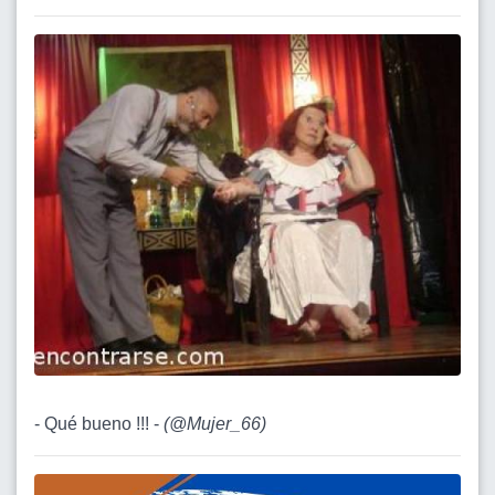
- Qué bueno !!! -
(
@Mujer_66
)