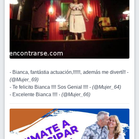
- Bianca, fantástia actuación,!!!!!!, además me divertí!! -
(
@Mujer_69
)
- Te felicito Bianca !!!! Sos Genial !!!! -
(
@Mujer_64
)
- Excelente Bianca !!!! -
(
@Mujer_66
)