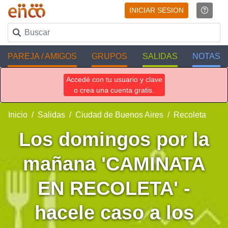
INICIAR SESION
PAREJA / AMIGOS
GRUPOS
SALIDAS
NOTAS
Accedé con tu usuario y clave
o crea una cuenta gratis.
Inicio
Salidas
Ciudad de Buenos Aires
Recoleta
Los domingos por la
mañana 'CAMINATA
EN RECOLETA' -
hacele caso a los