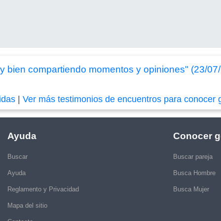
y bien compartiendo momentos y opiniones" (23/07
idas
|
Ver más testimonios de encuentros para conocer 
Ayuda
Conocer g
Buscar
Buscar pareja
Ayuda
Busca Hombre
Reglamento y Privacidad
Busca Mujer
Mapa del sitio