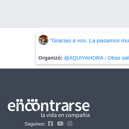
"Gracias a vos. La pasamos mu
Organizó:
@AQUIYAHORA
-
Otras sal
Seguinos: