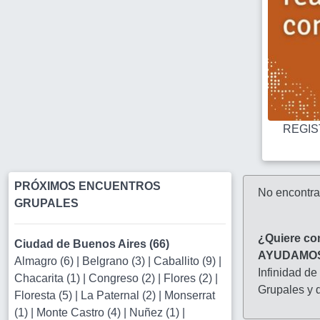
REGIST
PRÓXIMOS ENCUENTROS
No encontr
GRUPALES
¿Quiere co
Ciudad de Buenos Aires (66)
AYUDAMO
Almagro (6)
|
Belgrano (3)
|
Caballito (9)
|
Infinidad de
Chacarita (1)
|
Congreso (2)
|
Flores (2)
|
Grupales y d
Floresta (5)
|
La Paternal (2)
|
Monserrat
(1)
|
Monte Castro (4)
|
Nuñez (1)
|