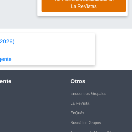
La ReVistas
/2026)
gente
ente
Otros
Encuentros Grupales
La ReVista
EnQués
Buscá los Grupos