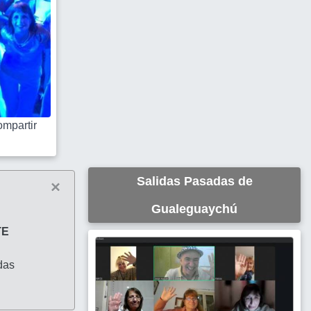
mpartir
Salidas Pasadas de
×
Gualeguaychú
TE
das