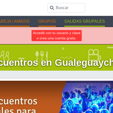
REJA / AMIGOS
GRUPOS
SALIDAS GRUPALES
Accedé con tu usuario y clave
o crea una cuenta gratis.
uentros en Gualeguaych