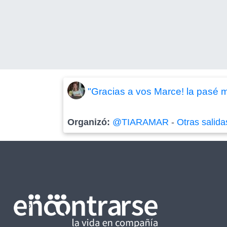
"Gracias a vos Marce! la pasé 
Organizó:
@TIARAMAR
-
Otras salida