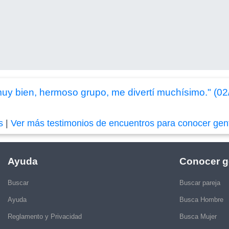
muy bien, hermoso grupo, me divertí muchísimo." (0
s
|
Ver más testimonios de encuentros para conocer gen
Ayuda
Conocer g
Buscar
Buscar pareja
Ayuda
Busca Hombre
Reglamento y Privacidad
Busca Mujer