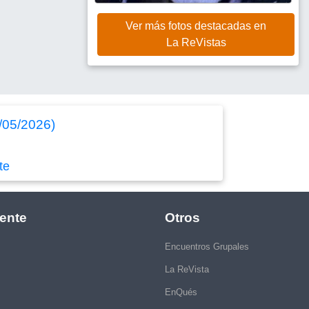
Ver más fotos destacadas en
La ReVistas
2/05/2026)
te
ente
Otros
Encuentros Grupales
La ReVista
EnQués