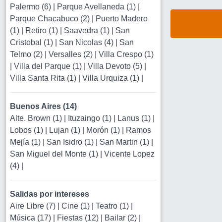
Palermo (6)
|
Parque Avellaneda (1)
|
Parque Chacabuco (2)
|
Puerto Madero
(1)
|
Retiro (1)
|
Saavedra (1)
|
San
Cristobal (1)
|
San Nicolas (4)
|
San
Telmo (2)
|
Versalles (2)
|
Villa Crespo (1)
|
Villa del Parque (1)
|
Villa Devoto (5)
|
Villa Santa Rita (1)
|
Villa Urquiza (1)
|
Buenos Aires (14)
Alte. Brown (1)
|
Ituzaingo (1)
|
Lanus (1)
|
Lobos (1)
|
Lujan (1)
|
Morón (1)
|
Ramos
Mejía (1)
|
San Isidro (1)
|
San Martin (1)
|
San Miguel del Monte (1)
|
Vicente Lopez
(4)
|
Salidas por intereses
Aire Libre (7)
|
Cine (1)
|
Teatro (1)
|
Música (17)
|
Fiestas (12)
|
Bailar (2)
|