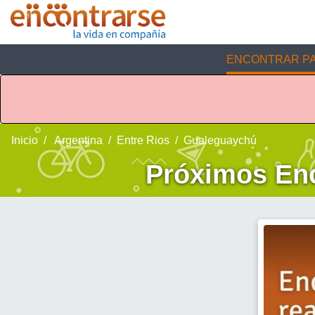
ENCONTRAR PA
Inicio
Argentina
Entre Rios
Gualeguaychú
Próximos Enc