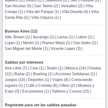
Madero (1)
|
Retiro (1)
|
Saavedra (1)
|
San Cristobal (1)
|
San Nicolas (5)
|
San Telmo (2)
|
Versalles (2)
|
Villa
Crespo (1)
|
Villa del Parque (1)
|
Villa Devoto (4)
|
Villa
Santa Rita (1)
|
Villa Urquiza (1)
|
Buenos Aires (12)
Alte. Brown (1)
|
Ituzaingo (1)
|
Lanus (1)
|
Lobos (1)
|
Lujan (1)
|
Morón (1)
|
Ramos Mejía (1)
|
San Isidro (1)
|
San Miguel del Monte (1)
|
Vicente Lopez (3)
|
Salidas por intereses
Aire Libre (7)
|
Cine (1)
|
Teatro (1)
|
Música (14)
|
Fiestas
(12)
|
Bailar (2)
|
Bowling (1)
|
Acciones Solidarias (1)
|
Juegos (10)
|
Deportes (1)
|
Viajes (4)
|
Conociendo
lugares (1)
|
Café o Comida (6)
|
Otros (2)
|
Museos y
Expo (3)
|
Excursiones (1)
|
Talleres y Cursos (15)
|
Registrate para ver las salidas pasadas