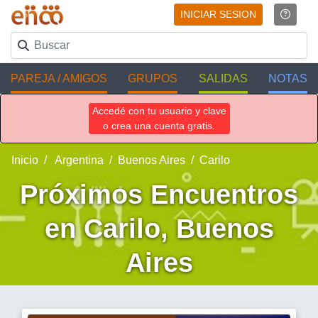
INICIAR SESION
PAREJA / AMIGOS
GRUPOS
SALIDAS
NOTAS
Accedé con tu usuario y clave
o crea una cuenta gratis.
Inicio
Argentina
Buenos Aires
Carilo
Próximos Encuentros
en Carilo, Buenos
Aires