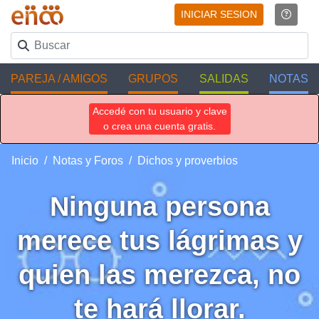
INICIAR SESION
PAREJA / AMIGOS
GRUPOS
SALIDAS
NOTAS
Accedé con tu usuario y clave
o crea una cuenta gratis.
Inicio
Notas y Foros
Dichos y proverbios
Ninguna persona
merece tus lágrimas y
quien las merezca, no
te hará llorar.