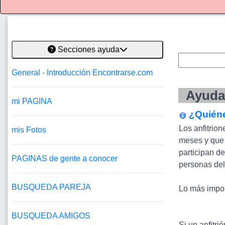
Secciones ayuda
General - Introducción Encontrarse.com
Ayuda 
mi PAGINA
¿Quiéne
Los anfitrion
mis Fotos
meses y que 
participan d
PAGINAS de gente a conocer
personas del 
BUSQUEDA PAREJA
Lo más impor
BUSQUEDA AMIGOS
Si un anfitrió