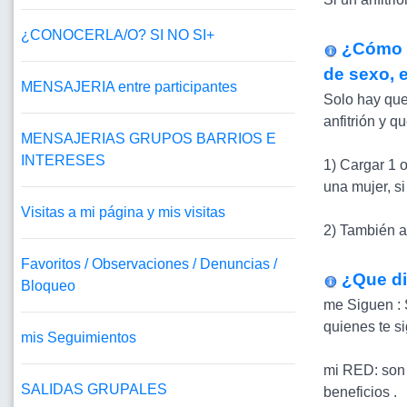
¿CONOCERLA/O? SI NO SI+
¿Cómo p
de sexo, e
MENSAJERIA entre participantes
Solo hay que
anfitrión y q
MENSAJERIAS GRUPOS BARRIOS E
INTERESES
1) Cargar 1 
una mujer, s
Visitas a mi página y mis visitas
2) También a
Favoritos / Observaciones / Denuncias /
¿Que di
Bloqueo
me Siguen : S
quienes te s
mis Seguimientos
mi RED: son 
SALIDAS GRUPALES
beneficios .