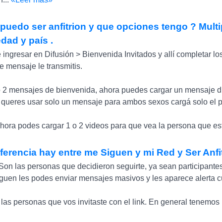
uedo ser anfitrion y que opciones tengo ? Multi
dad y país .
 ingresar en Difusión > Bienvenida Invitados y allí completar lo
ue mensaje le transmitis.
o 2 mensajes de bienvenida, ahora puedes cargar un mensaje dif
i queres usar solo un mensaje para ambos sexos cargá solo el p
hora podes cargar 1 o 2 videos para que vea la persona que est
ferencia hay entre me Siguen y mi Red y Ser Anfi
on las personas que decidieron seguirte, ya sean participantes 
iguen les podes enviar mensajes masivos y les aparece alerta c
las personas que vos invitaste con el link. En general tenemo