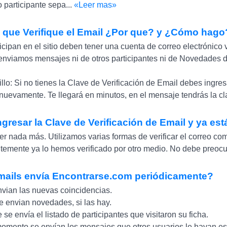
o participante sepa...
«Leer mas»
 que Verifique el Email ¿Por que? y ¿Cómo hago
cipan en el sitio deben tener una cuenta de correo electrónico v
 enviamos mensajes ni de otros participantes ni de Novedades de
lo: Si no tienes la Clave de Verificación de Email debes ingresa
nuevamente. Te llegará en minutos, en el mensaje tendrás la cla
ngresar la Clave de Verificación de Email y ya e
r nada más. Utilizamos varias formas de verificar el correo com
ntemente ya lo hemos verificado por otro medio. No debe preoc
ails envía Encontrarse.com periódicamente?
nvian las nuevas coincidencias.
se envian novedades, si las hay.
 se envía el listado de participantes que visitaron su ficha.
momento se envían los mensajes que otros usuarios le hayan esc