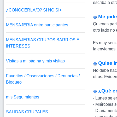
escriba a otr
¿CONOCERLA/O? SI NO SI+
Me pide
Quienes parti
MENSAJERIA entre participantes
otro lado no
MENSAJERIAS GRUPOS BARRIOS E
Es muy sencil
INTERESES
la enviemos 
Visitas a mi página y mis visitas
Quise i
No debe hace
Favoritos / Observaciones / Denuncias /
otros. Evide
Bloqueo
¿Qué em
mis Seguimientos
- Lunes se e
- Miércoles 
- Diariamente
SALIDAS GRUPALES
- y en cada 