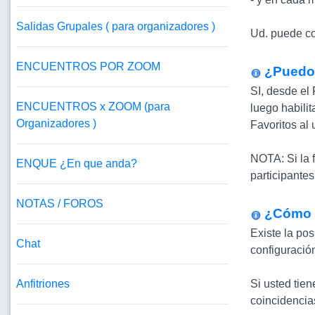
Salidas Grupales ( para organizadores )
Ud. puede con
ENCUENTROS POR ZOOM
¿Puedo 
SI, desde el 
ENCUENTROS x ZOOM (para
luego habili
Organizadores )
Favoritos al 
NOTA: Si la f
ENQUE ¿En que anda?
participantes
NOTAS / FOROS
¿Cómo h
Existe la pos
Chat
configuració
Anfitriones
Si usted tien
coincidencias