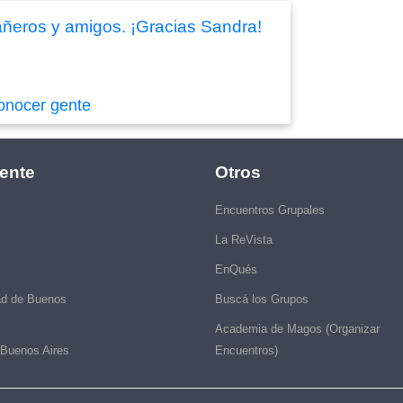
añeros y amigos. ¡Gracias Sandra!
onocer gente
ente
Otros
Encuentros Grupales
La ReVista
EnQués
ad de Buenos
Buscá los Grupos
Academia de Magos (Organizar
 Buenos Aires
Encuentros)