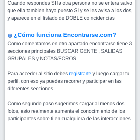
Cuando respondes SI la otra persona no se entera salvo
que ella tambien haya puesto SI y se les avisa a los dos,
y aparece en el listado de DOBLE coincidencias
¿Cómo funciona Encontrarse.com?
Como comentamos en otro apartado encontrarse tiene 3
secciones principales BUSCAR GENTE , SALIDAS
GRUPALES y NOTAS/FOROS
Para acceder al sitio debes
registrarte
y luego cargar tu
perfil, con eso ya puedes recorrer y participar en las
diferentes secciones.
Como segundo paso sugerimos cargar al menos dos
fotos, esto realmente aumenta el conocimiento de los
participantes sobre ti en cualquiera de las interacciones.