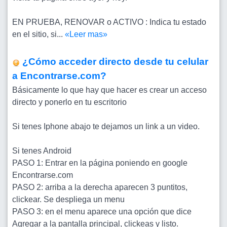
EN PRUEBA, RENOVAR o ACTIVO : Indica tu estado
en el sitio, si...
«Leer mas»
¿Cómo acceder directo desde tu celular
a Encontrarse.com?
Básicamente lo que hay que hacer es crear un acceso
directo y ponerlo en tu escritorio
Si tenes Iphone abajo te dejamos un link a un video.
Si tenes Android
PASO 1: Entrar en la página poniendo en google
Encontrarse.com
PASO 2: arriba a la derecha aparecen 3 puntitos,
clickear. Se despliega un menu
PASO 3: en el menu aparece una opción que dice
Agregar a la pantalla principal, clickeas y listo.