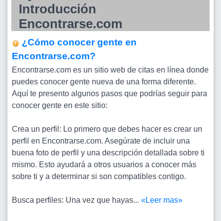
Introducción
Encontrarse.com
¿Cómo conocer gente en
Encontrarse.com?
Encontrarse.com es un sitio web de citas en línea donde
puedes conocer gente nueva de una forma diferente.
Aquí te presento algunos pasos que podrías seguir para
conocer gente en este sitio:
Crea un perfil: Lo primero que debes hacer es crear un
perfil en Encontrarse.com. Asegúrate de incluir una
buena foto de perfil y una descripción detallada sobre ti
mismo. Esto ayudará a otros usuarios a conocer más
sobre ti y a determinar si son compatibles contigo.
Busca perfiles: Una vez que hayas...
«Leer mas»