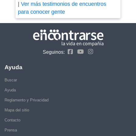
|
Ver más testimonios de encuentros
para conocer gente
Seguinos:
Ayuda
Buscar
Ayuda
Reglamento y Privacidad
Mapa del sitio
Contacto
Prensa