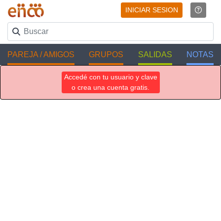
INICIAR SESION
PAREJA / AMIGOS
GRUPOS
SALIDAS
NOTAS
Accedé con tu usuario y clave
o crea una cuenta gratis.