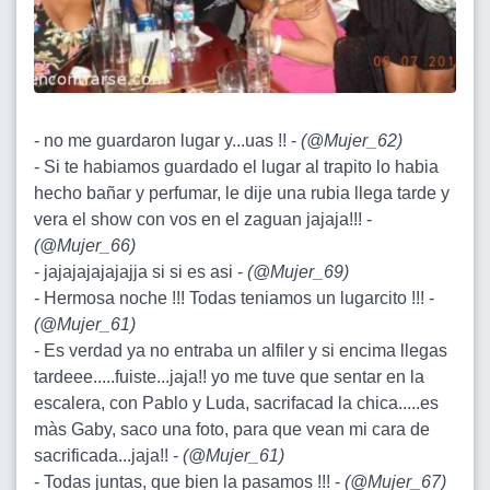
- no me guardaron lugar y...uas !! -
(
@Mujer_62
)
- Si te habiamos guardado el lugar al trapito lo habia
hecho bañar y perfumar, le dije una rubia llega tarde y
vera el show con vos en el zaguan jajaja!!! -
(
@Mujer_66
)
- jajajajajajajja si si es asi -
(
@Mujer_69
)
- Hermosa noche !!! Todas teniamos un lugarcito !!! -
(
@Mujer_61
)
- Es verdad ya no entraba un alfiler y si encima llegas
tardeee.....fuiste...jaja!! yo me tuve que sentar en la
escalera, con Pablo y Luda, sacrifacad la chica.....es
màs Gaby, saco una foto, para que vean mi cara de
sacrificada...jaja!! -
(
@Mujer_61
)
- Todas juntas, que bien la pasamos !!! -
(
@Mujer_67
)