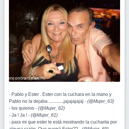
- Pablo y Ester . Ester con la cuchara en la mano y
Pablo no la dejaba .............jajajajajaj -
(
@Mujer_63
)
- los quieroo -
(
@Mujer_62
)
- Ja ! Ja ! -
(
@Mujer_61
)
- para mi que ester le está mostrando la cucharita por
alguna razón. Que querrá Ester?? -
(
@Mujer_69
)