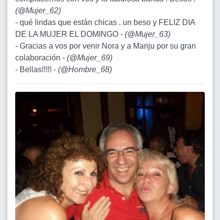
(
@Mujer_62
)
- qué lindas que están chicas . un beso y FELIZ DIA
DE LA MUJER EL DOMINGO -
(
@Mujer_63
)
- Gracias a vos por venir Nora y a Mariju por su gran
colaboración -
(
@Mujer_69
)
- Bellas!!!!! -
(
@Hombre_68
)