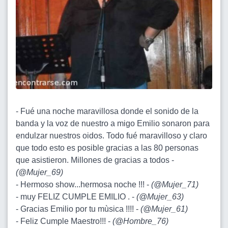
- Fué una noche maravillosa donde el sonido de la
banda y la voz de nuestro a migo Emilio sonaron para
endulzar nuestros oidos. Todo fué maravilloso y claro
que todo esto es posible gracias a las 80 personas
que asistieron. Millones de gracias a todos -
(
@Mujer_69
)
- Hermoso show...hermosa noche !!! -
(
@Mujer_71
)
- muy FELIZ CUMPLE EMILIO . -
(
@Mujer_63
)
- Gracias Emilio por tu mùsica !!!! -
(
@Mujer_61
)
- Feliz Cumple Maestro!!! -
(
@Hombre_76
)