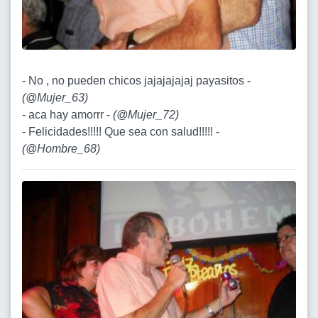
- No , no pueden chicos jajajajajaj payasitos -
(
@Mujer_63
)
- aca hay amorrr -
(
@Mujer_72
)
- Felicidades!!!!! Que sea con salud!!!!! -
(
@Hombre_68
)