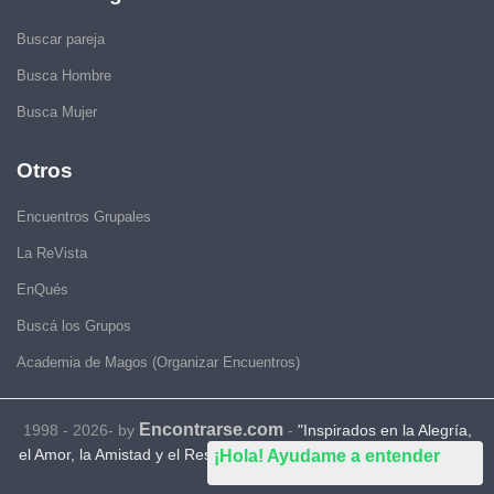
Buscar pareja
Busca Hombre
Busca Mujer
Otros
Encuentros Grupales
La ReVista
EnQués
Buscá los Grupos
Academia de Magos (Organizar Encuentros)
Encontrarse.com
1998 - 2026- by
-
"Inspirados en la Alegría,
el Amor, la Amistad y el Respeto, motivamos a la gente a que sea
¡Hola! Ayudame a entender
feliz."