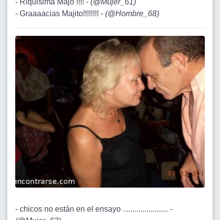
- Rìquisima Majo !!!! -
(
@Mujer_61
)
- Graaaacias Majito!!!!!!!! -
(
@Hombre_68
)
- chicos no están en el ensayo ....................... -