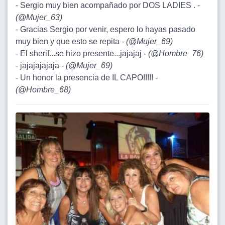
- Sergio muy bien acompañado por DOS LADIES . -
(
@Mujer_63
)
- Gracias Sergio por venir, espero lo hayas pasado
muy bien y que esto se repita -
(
@Mujer_69
)
- El sherif...se hizo presente...jajajaj -
(
@Hombre_76
)
- jajajajajaja -
(
@Mujer_69
)
- Un honor la presencia de IL CAPO!!!!! -
(
@Hombre_68
)