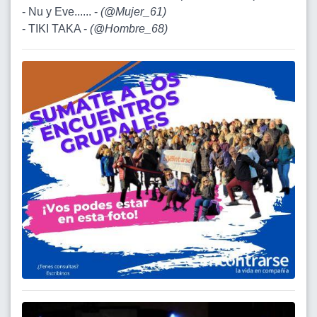
- Nu y Eve...... -
(
@Mujer_61
)
- TIKI TAKA -
(
@Hombre_68
)