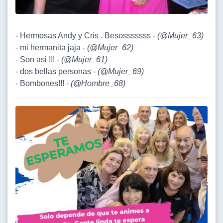
- Hermosas Andy y Cris . Besosssssss -
(
@Mujer_63
)
- mi hermanita jaja -
(
@Mujer_62
)
- Son asi !!! -
(
@Mujer_61
)
- dos bellas personas -
(
@Mujer_69
)
- Bombones!!! -
(
@Hombre_68
)