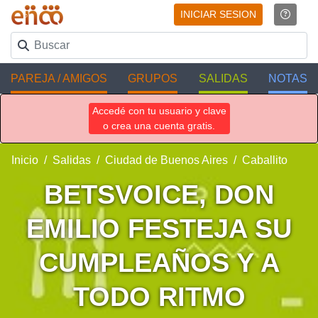
INICIAR SESION
PAREJA / AMIGOS
GRUPOS
SALIDAS
NOTAS
Accedé con tu usuario y clave
o crea una cuenta gratis.
Inicio
Salidas
Ciudad de Buenos Aires
Caballito
BETSVOICE, DON
EMILIO FESTEJA SU
CUMPLEAÑOS Y A
TODO RITMO