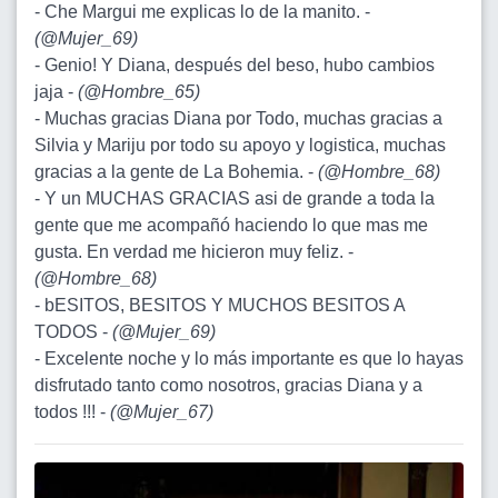
- Che Margui me explicas lo de la manito. -
(
@Mujer_69
)
- Genio! Y Diana, después del beso, hubo cambios
jaja -
(
@Hombre_65
)
- Muchas gracias Diana por Todo, muchas gracias a
Silvia y Mariju por todo su apoyo y logistica, muchas
gracias a la gente de La Bohemia. -
(
@Hombre_68
)
- Y un MUCHAS GRACIAS asi de grande a toda la
gente que me acompañó haciendo lo que mas me
gusta. En verdad me hicieron muy feliz. -
(
@Hombre_68
)
- bESITOS, BESITOS Y MUCHOS BESITOS A
TODOS -
(
@Mujer_69
)
- Excelente noche y lo más importante es que lo hayas
disfrutado tanto como nosotros, gracias Diana y a
todos !!! -
(
@Mujer_67
)