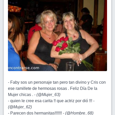
- Faby sos un personaje tan pero tan divino y Cris con
ese ramillete de hermosas rosas . Feliz Día De la
Mujer chicas . -
(
@Mujer_63
)
- quien le cree esa carita !! que actriz por dió !!! -
(
@Mujer_62
)
- Parecen dos hermanitas!!!!!!! -
(
@Hombre_68
)