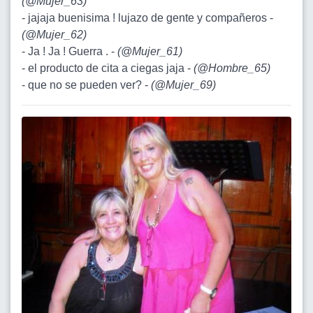
(
@Mujer_63
)
- jajaja buenisima ! lujazo de gente y compañeros -
(
@Mujer_62
)
- Ja ! Ja ! Guerra . -
(
@Mujer_61
)
- el producto de cita a ciegas jaja -
(
@Hombre_65
)
- que no se pueden ver? -
(
@Mujer_69
)