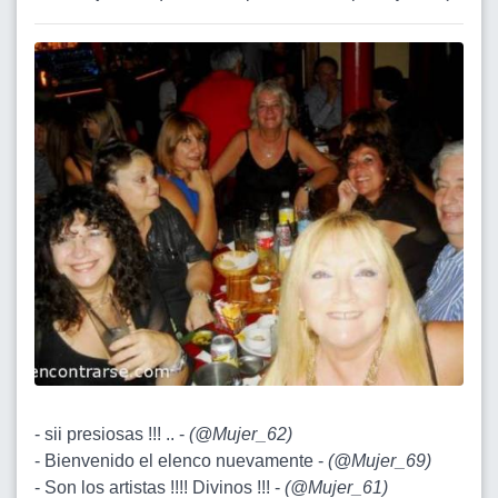
- sii presiosas !!! .. -
(
@Mujer_62
)
- Bienvenido el elenco nuevamente -
(
@Mujer_69
)
- Son los artistas !!!! Divinos !!! -
(
@Mujer_61
)