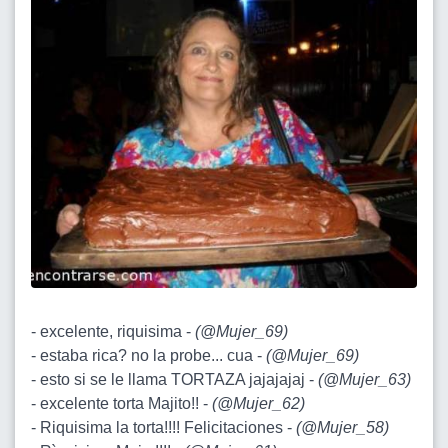
- excelente, riquisima -
(
@Mujer_69
)
- estaba rica? no la probe... cua -
(
@Mujer_69
)
- esto si se le llama TORTAZA jajajajaj -
(
@Mujer_63
)
- excelente torta Majito!! -
(
@Mujer_62
)
- Riquisima la torta!!!! Felicitaciones -
(
@Mujer_58
)