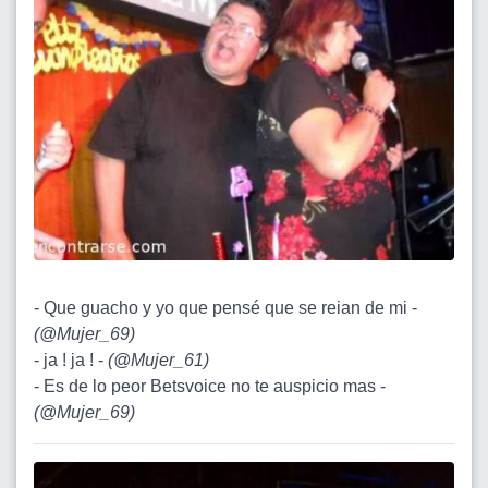
- Que guacho y yo que pensé que se reian de mi -
(
@Mujer_69
)
- ja ! ja ! -
(
@Mujer_61
)
- Es de lo peor Betsvoice no te auspicio mas -
(
@Mujer_69
)