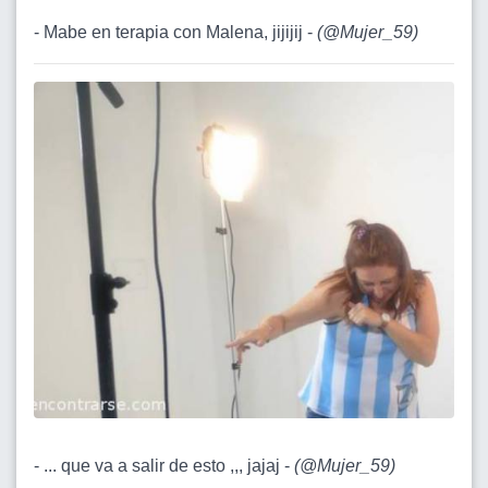
- Mabe en terapia con Malena, jijijij -
(
@Mujer_59
)
- ... que va a salir de esto ,,, jajaj -
(
@Mujer_59
)