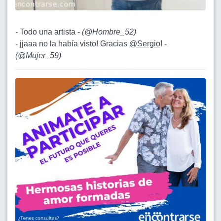
- Todo una artista -
(
@Hombre_52
)
- jjaaa no la había visto! Gracias
@Sergio
! -
(
@Mujer_59
)