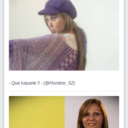
- Que luquete !! -
(
@Hombre_52
)