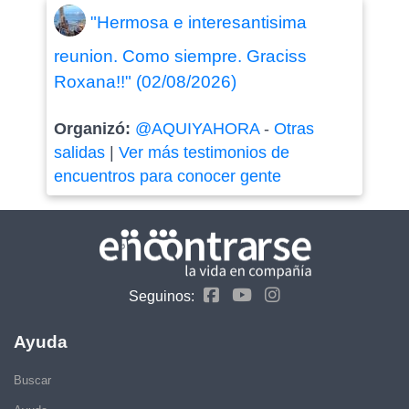
"Hermosa e interesantisima
reunion. Como siempre. Graciss
Roxana!!" (02/08/2026)
Organizó:
@AQUIYAHORA
-
Otras
salidas
|
Ver más testimonios de
encuentros para conocer gente
Seguinos:
Ayuda
Buscar