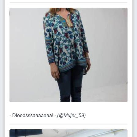
- Diooosssaaaaaaa! -
(
@Mujer_59
)