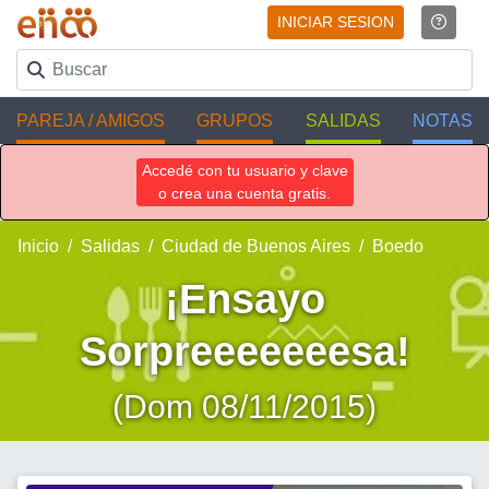
INICIAR SESION
PAREJA / AMIGOS
GRUPOS
SALIDAS
NOTAS
Accedé con tu usuario y clave
o crea una cuenta gratis.
Inicio
Salidas
Ciudad de Buenos Aires
Boedo
¡Ensayo
Sorpreeeeeeesa!
(Dom 08/11/2015)