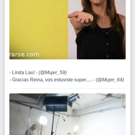
- Linda Lau! -
(
@Mujer_59
)
- Gracias Reina, vos estuviste super..... -
(
@Mujer_64
)