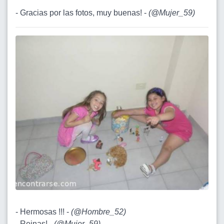
- Gracias por las fotos, muy buenas! -
(
@Mujer_59
)
- Hermosas !!! -
(
@Hombre_52
)
- Reinas! -
(
@Mujer_59
)