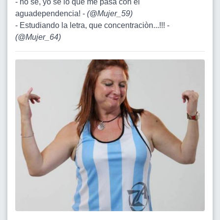
- no sé, yo se lo que me pasa con el
aguadependencia! -
(
@Mujer_59
)
- Estudiando la letra, que concentraciòn...!!! -
(
@Mujer_64
)