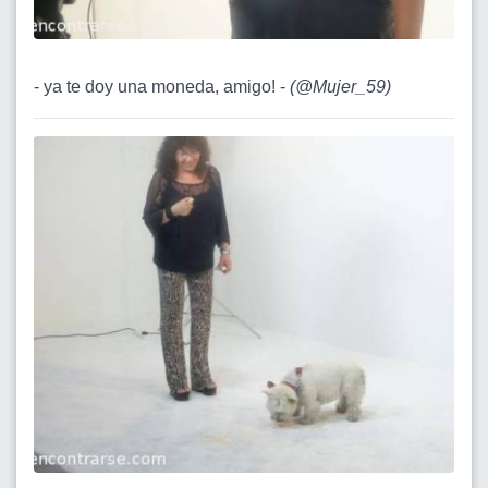
- ya te doy una moneda, amigo! -
(
@Mujer_59
)