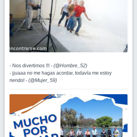
- Nos divertimos !!! -
(
@Hombre_52
)
- jjuaaa no me hagas acordar, todavía me estoy
riendo! -
(
@Mujer_59
)