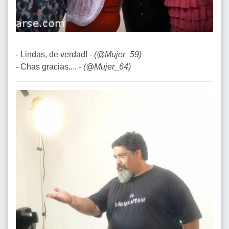
- Lindas, de verdad! -
(
@Mujer_59
)
- Chas gracias.... -
(
@Mujer_64
)