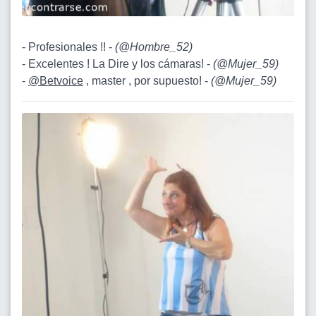
- Profesionales !! -
(
@Hombre_52
)
- Excelentes ! La Dire y los cámaras! -
(
@Mujer_59
)
-
@Betvoice
, master , por supuesto! -
(
@Mujer_59
)