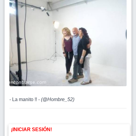
- La manito !! -
(
@Hombre_52
)
¡INICIAR SESIÓN!